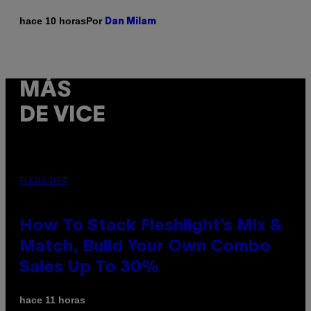
Por
hace 10 horas
Dan Milam
MÁS
DE VICE
FLESHLIGHT
How To Stack Fleshlight’s Mix &
Match, Build Your Own Combo
Sales Up To 30%
hace 11 horas