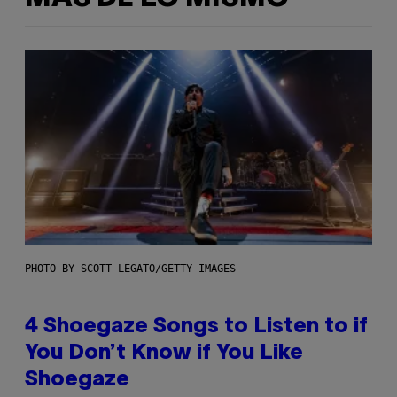
PHOTO BY SCOTT LEGATO/GETTY IMAGES
4 Shoegaze Songs to Listen to if
You Don’t Know if You Like
Shoegaze