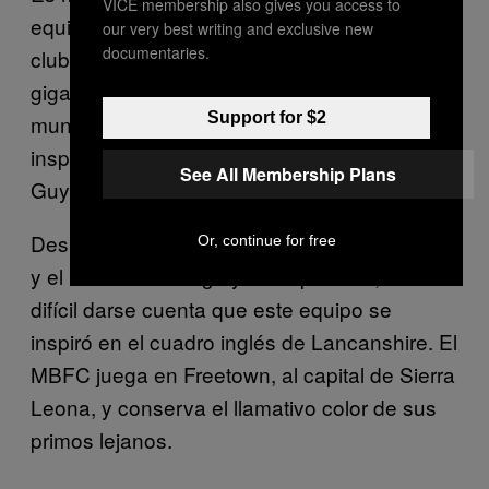
VICE membership also gives you access to
equipos como el Santos de Brasil. Como el
our very best writing and exclusive new
documentaries.
club donde Pelé y Neymar se formaron, el
gigante brasileño ya le han dado suficiente al
Support for $2
mundo del futbol. Como si fuera poco ha
inspirado a equipos en Costa Rica, Angola,
See All Membership Plans
Guyana, y Estonia.
Después de ver el uniforme color mandarina
Or, continue for free
y el nombre del Mighty Blackpool FC, no es
difícil darse cuenta que este equipo se
inspiró en el cuadro inglés de Lancanshire. El
MBFC juega en Freetown, al capital de Sierra
Leona, y conserva el llamativo color de sus
primos lejanos.