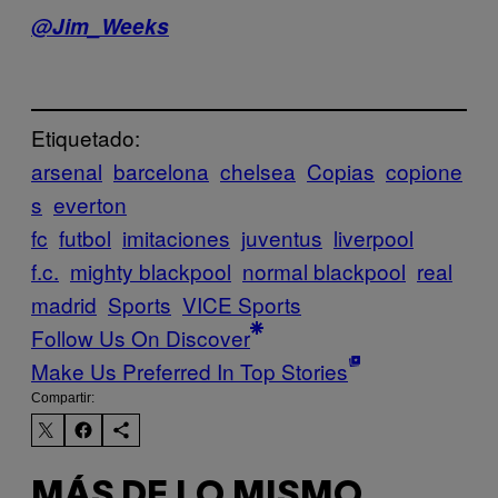
@Jim_Weeks
Etiquetado:
arsenal
barcelona
chelsea
Copias
copione
s
everton
fc
futbol
imitaciones
juventus
liverpool
f.c.
mighty blackpool
normal blackpool
real
madrid
Sports
VICE Sports
Follow Us On Discover
Make Us Preferred In Top Stories
Compartir:
MÁS DE LO MISMO