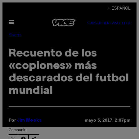
Saltar
+ ESPAÑOL
al
Abrir
contenido
SUBSCRIBE
NEWSLETTER
Menú
Sports
Recuento de los
«copiones» más
descarados del futbol
mundial
Por
mayo 5, 2017, 2:07pm
Jim Weeks
Compartir: