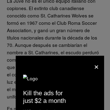
La Juve no es el único equipo italiano con
copiones. El extinto club canadiense
conocido como St. Catharines Wolves se
formó en 1967 como el Club Roma Soccer
Association, y ganó un gran número de
títulos nacionales durante la década de los
70. Aunque después se cambiarían el
nombre a St. Catharines, el escudo perduró
como una fiel copia del AS Roma, al igual
×
que los colores del uniforme. En Sudamérica,
el conjunto peruano Club Atlético Torino vio la
luz en 1946, cuando el uniforme de Turín era
el más elegante en Europa. Jugaron con
Kill the ads for
uniformes marrones como homenaje.
just $2 a month
Es momento de dirigir nuestra atención a