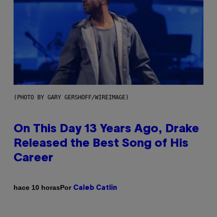
(PHOTO BY GARY GERSHOFF/WIREIMAGE)
On This Day 13 Years Ago, Drake
Released the Best Song of His
Career
Por
hace 10 horas
Caleb Catlin