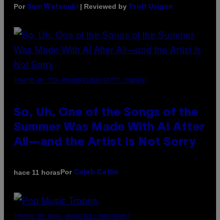
Por
| Reviewed by
Sam Watanuki
Ysolt Usigan
(PHOTO BY TIM MOSENFELDER/GETTY IMAGES)
So, Uh, One of the Songs of the
Summer Was Made With AI After
All—and the Artist Is Not Sorry
Por
hace 11 horas
Caleb Catlin
(PHOTO BY MARC BROUSSELY/REDFERNS)