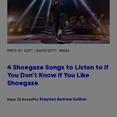
PHOTO BY SCOTT LEGATO/GETTY IMAGES
4 Shoegaze Songs to Listen to if
You Don’t Know if You Like
Shoegaze
Por
hace 12 horas
Stephen Andrew Galiher