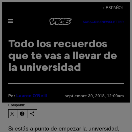
Saltar
+ ESPAÑOL
al
Abrir
contenido
SUBSCRIBE
NEWSLETTER
Menú
Todo los recuerdos
que te vas a llevar de
la universidad
Por
septiembre 30, 2018, 12:00am
Lauren O'Neill
Compartir:
Si estás a punto de empezar la universidad,