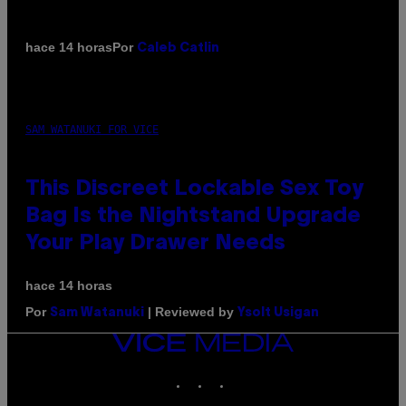
Por
hace 14 horas
Caleb Catlin
SAM WATANUKI FOR VICE
This Discreet Lockable Sex Toy
Bag Is the Nightstand Upgrade
Your Play Drawer Needs
hace 14 horas
Por
| Reviewed by
Sam Watanuki
Ysolt Usigan
VICE
MEDIA
INSTAGRAM
TIKTOK
YOUTUBE