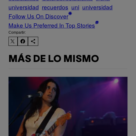
universidad
recuerdos
uni
universidad
Follow Us On Discover
Make Us Preferred In Top Stories
Compartir:
MÁS DE LO MISMO