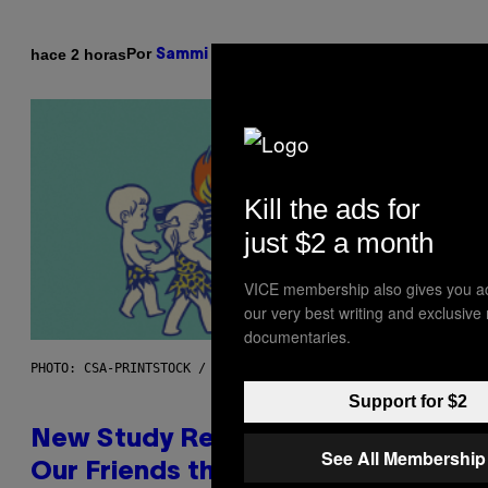
Por
hace 2 horas
Sammi Caramela
Kill the ads for
just $2 a month
VICE membership also gives you a
our very best writing and exclusive
documentaries.
PHOTO: CSA-PRINTSTOCK / GETTY IMAGES
Support for $2
New Study Reveals We Still Pick
See All Membership
Our Friends the Same Way