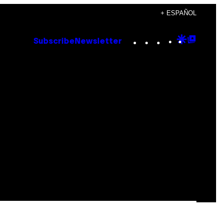
+ ESPAÑOL
Instagram
TikTok
YouTube
Google
Goog
Subscribe
Newsletter
Discove
Top
Posts