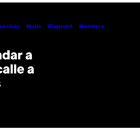
unchies
Music
Waypoint
Members
ndar a
calle a
s