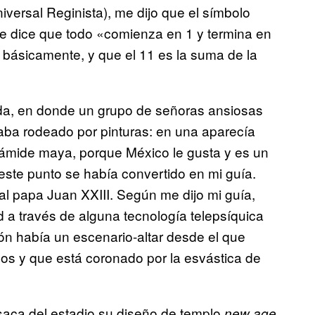
versal Reginista), me dijo que el símbolo
e dice que todo «comienza en 1 y termina en
 básicamente, y que el 11 es la suma de la
rada, en donde un grupo de señoras ansiosas
aba rodeado por pinturas: en una aparecía
ámide maya, porque México le gusta y es un
este punto se había convertido en mi guía.
al papa Juan XXIII. Según me dijo mi guía,
 a través de alguna tecnología telepsíquica
ón había un escenario-altar desde el que
s y que está coronado por la esvástica de
saca del estadio su diseño de templo
,
new age