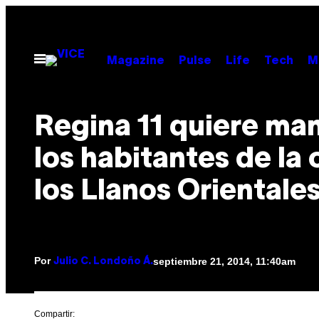
Saltar
al
contenido
Abrir
Magazine
Pulse
Life
Tech
M
Menú
Regina 11 quiere ma
los habitantes de la 
los Llanos Orientale
Por
septiembre 21, 2014, 11:40am
Julio C. Londoño Á.
Compartir: