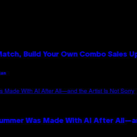
 Match, Build Your Own Combo Sales 
gan
Summer Was Made With AI After All—an