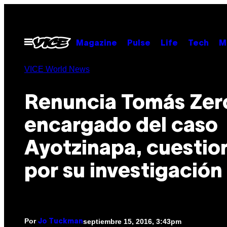
Saltar
al
contenido
Abrir
Magazine
Pulse
Life
Tech
M
Menú
VICE World News
Renuncia Tomás Zer
encargado del caso
Ayotzinapa, cuesti
por su investigación
Por
septiembre 15, 2016, 3:43pm
Jo Tuckman