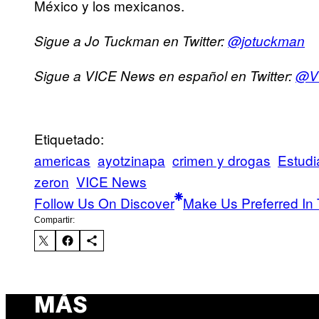
México y los mexicanos.
Sigue a Jo Tuckman en Twitter:
@jotuckman
Sigue a VICE News en español en Twitter:
@V
Etiquetado:
americas
ayotzinapa
crimen y drogas
Estudi
zeron
VICE News
Follow Us On Discover
Make Us Preferred In 
Compartir:
MÁS