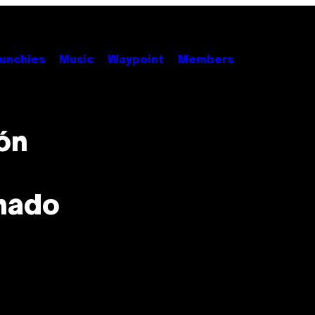
unchies
Music
Waypoint
Members
ón
onado