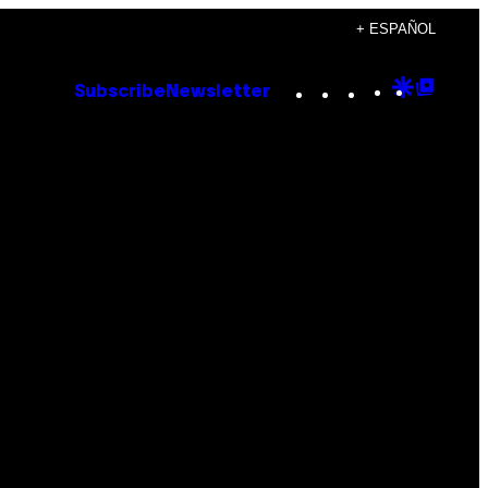
+ ESPAÑOL
Instagram
TikTok
YouTube
Google
Goog
Subscribe
Newsletter
Discove
Top
Posts