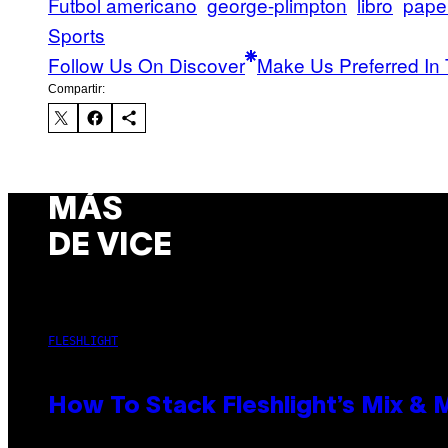
Futbol americano
george-plimpton
libro
paper
Sports
Follow Us On Discover
Make Us Preferred In 
Compartir:
MÁS
DE VICE
FLESHLIGHT
How To Stack Fleshlight’s Mix &