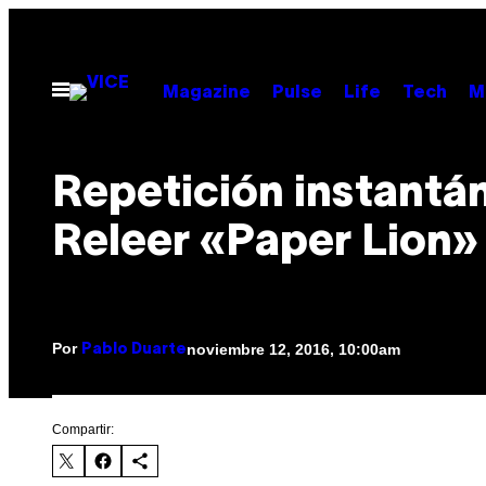
Saltar
al
contenido
Abrir
Magazine
Pulse
Life
Tech
M
Menú
Repetición instantá
Releer «Paper Lion»
Por
noviembre 12, 2016, 10:00am
Pablo Duarte
Compartir: