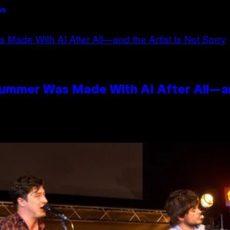
an
Summer Was Made With AI After All—an