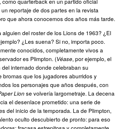
como quarterback en un partido oficial
un reportaje de dos partes en la revista
libro que ahora conocemos dos años más tarde.
 alguien del roster de los Lions de 1963? ¿El
jemplo? ¿Les suena? Si no, importa poco.
amente conocidos, completamente vivos a
servador es Plimpton. (
, por ejemplo, el
Véase
n del internado donde celebraban su
e bromas que los jugadores aburridos y
ondos los personajes que años después, con
se volvería largometraje. La decena
Paper Lio
n
cia el desenlace prometido: una serie de
es del inicio de la temporada. La de Plimpton,
alento oculto descubierto de pronto: para eso
radoras: fracasa estrepitosa y completamente.