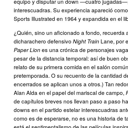
equipo y disputar un down —cuatro jugadas—, 
interescuadras. Su experiencia apareció como 
Sports Illustrated en 1964 y expandida en el 
¿Quién, sino un aficionado a fondo, recuerda a
dicharachero defensivo
Lane, por e
Night Train
es una crónica de personajes vag
Paper Lion
pesar de la distancia temporal: así de buen ob
relato de su primera comida en el salón comú
pretemporada. O su recuento de la cantidad d
encerrados se aplican unos a otros.) Tan red
Alan Alda en el papel del mariscal de campo,
de capítulos breves nos llevan paso a paso ha
downs en el partido estelar interescuadras ant
como es de esperarse, no es una historia de t
está el sentimentalismo de las películas inspi