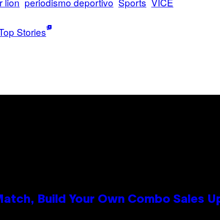
 lion
periodismo deportivo
Sports
VICE
Top Stories
 Match, Build Your Own Combo Sales 