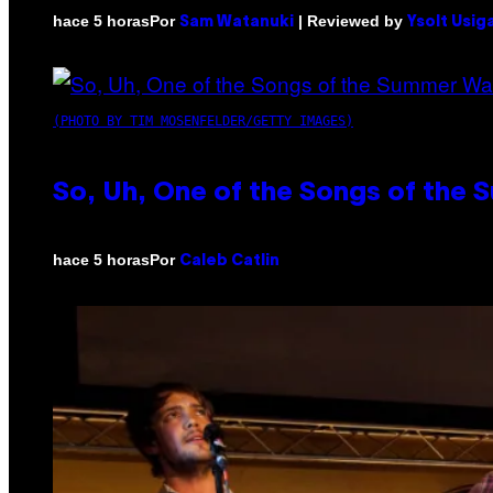
Por
| Reviewed by
hace 5 horas
Sam Watanuki
Ysolt Usig
(PHOTO BY TIM MOSENFELDER/GETTY IMAGES)
So, Uh, One of the Songs of the 
Por
hace 5 horas
Caleb Catlin