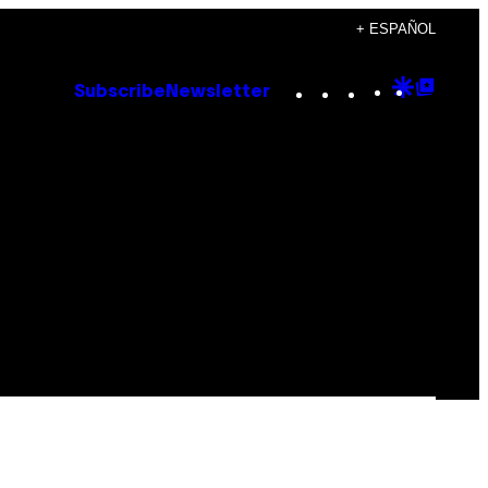
+ ESPAÑOL
Instagram
TikTok
YouTube
Google
Goog
Subscribe
Newsletter
Discove
Top
Posts