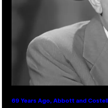
69 Years Ago, Abbott and Costel