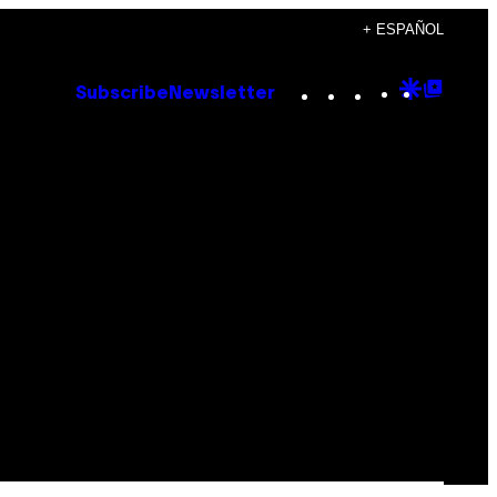
+ ESPAÑOL
Instagram
TikTok
YouTube
Google
Goog
Subscribe
Newsletter
Discove
Top
Posts