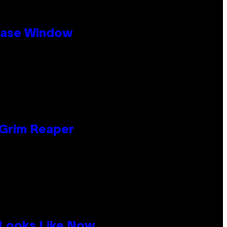
ease Window
 Grim Reaper
 Looks Like Now.