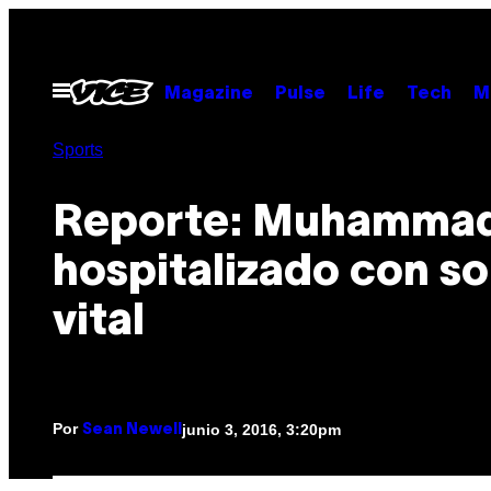
Saltar
al
contenido
Abrir
Magazine
Pulse
Life
Tech
M
Menú
Sports
Reporte: Muhammad
hospitalizado con s
vital
Por
junio 3, 2016, 3:20pm
Sean Newell