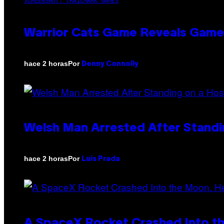
SCREENSHOT: TRAILMARK GAMES
Warrior Cats Game Reveals Game
Por
hace 2 horas
Denny Connolly
Welsh Man Arrested After Standi
Por
hace 2 horas
Luis Prada
A SpaceX Rocket Crashed Into th