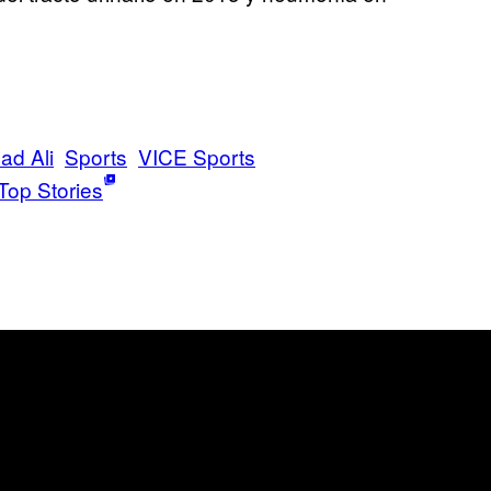
d Ali
Sports
VICE Sports
Top Stories