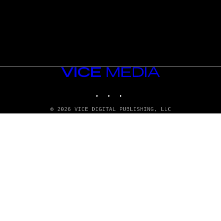
VICE
MEDIA
INSTAGRAM
TIKTOK
YOUTUBE
© 2026 VICE DIGITAL PUBLISHING, LLC