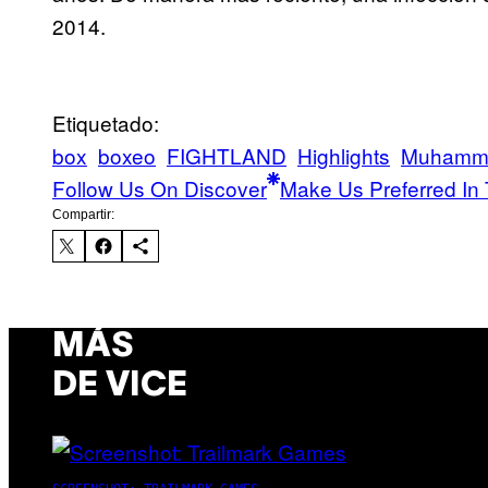
2014.
Etiquetado:
box
boxeo
FIGHTLAND
Highlights
Muhamma
Follow Us On Discover
Make Us Preferred In 
Compartir:
MÁS
DE VICE