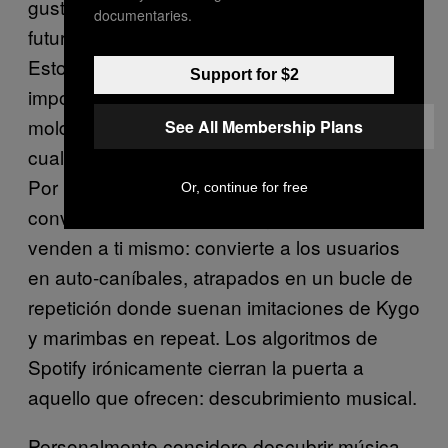
gustarte»; diseñan un retrato de tu «yo
documentaries.
futuro» que decide tus gustos antes que tú.
Esto crea un bucle hermético del que es
Support for $2
imposible salir: tus decisiones pasadas
moldean inevitablemente tu futuro, cerrando
See All Membership Plans
cualquier puerta a la sorpresa o al cambio.
Por lo tanto, las recomendaciones te
Or, continue for free
convierten en un producto que a su vez te
venden a ti mismo: convierte a los usuarios
en auto-caníbales, atrapados en un bucle de
repetición donde suenan imitaciones de Kygo
y marimbas en repeat. Los algoritmos de
Spotify irónicamente cierran la puerta a
aquello que ofrecen: descubrimiento musical.
Personalmente considero descubrir música