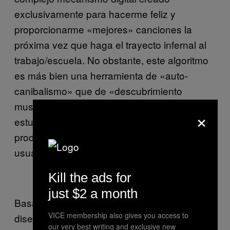
exclusivamente para hacerme feliz y
proporcionarme «mejores» canciones la
próxima vez que haga el trayecto infernal al
trabajo/escuela. No obstante, este algoritmo
es más bien una herramienta de «auto-
canibalismo» que de «descubrimiento
musical». Es decir, Spotify y Facebook
×
estudian al usuario y lo convierten en un
producto, que a su vez le venden al mismo
usuario.
Kill the ads for
just $2 a month
Basado en tus gustos y preferencias,
VICE membership also gives you access to
diseñan un retrato robot de «lo que podría
our very best writing and exclusive new