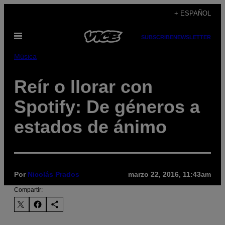
Saltar
+ ESPAÑOL
al
Abrir
contenido
SUBSCRIBE
NEWSLETTER
Menú
Música
Reír o llorar con
Spotify: De géneros a
estados de ánimo
Por
Nicolás Prados
marzo 22, 2016, 11:43am
Compartir: