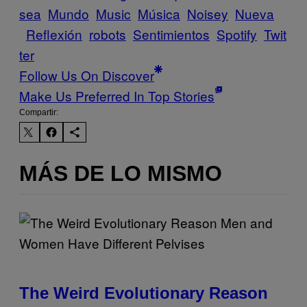
sea
Mundo
Music
Música
Noisey
Nueva
Reflexión
robots
Sentimientos
Spotify
Twit
ter
Follow Us On Discover
Make Us Preferred In Top Stories
Compartir:
MÁS DE LO MISMO
The Weird Evolutionary Reason