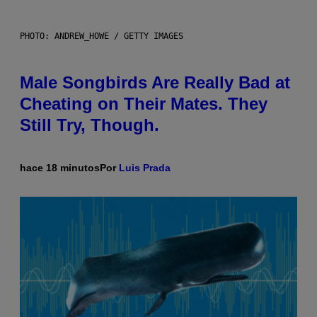
PHOTO: ANDREW_HOWE / GETTY IMAGES
Male Songbirds Are Really Bad at
Cheating on Their Mates. They
Still Try, Though.
hace 18 minutos
Por
Luis Prada