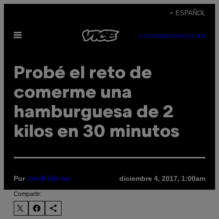
Saltar
+ ESPAÑOL
al
Abrir
contenido
SUBSCRIBE
NEWSLETTER
Menú
Probé el reto de
comerme una
hamburguesa de 2
kilos en 30 minutos
Por
diciembre 4, 2017, 1:00am
Jordi Llorca
Compartir: