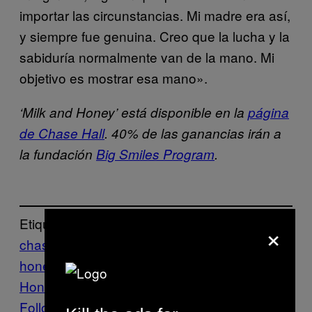
importar las circunstancias. Mi madre era así,
y siempre fue genuina. Creo que la lucha y la
sabiduría normalmente van de la mano. Mi
objetivo es mostrar esa mano».
‘Milk and Honey’ está disponible en la
página
de Chase Hall
. 40% de las ganancias irán a
la fundación
Big Smiles Program
.
Etiquetado:
×
chase hall
chase hall milk and
honey
Fotografia
Fotos
Milk and
Honey
Nueva York
Retratos
Vice Blog
Follow Us On Discover