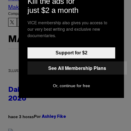
Kill the ads for
Make Us Preferred In Top Stories
just $2 a month
Compartir:
VICE membership also gives you access to
our very best writing and exclusive new
documentaries.
MÁS DE LO MISMO
Support for $2
See All Membership Plans
ILLUSTRATION BY REESA.
Or, continue for free
Daily Horoscope: August 6,
2026
Por
hace 3 horas
Ashley Fike