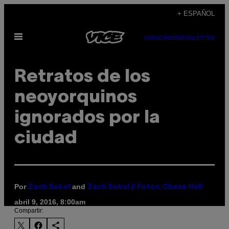
Saltar
+ ESPAÑOL
al
Abrir
contenido
SUBSCRIBE
NEWSLETTER
Menú
Retratos de los
neoyorquinos
ignorados por la
ciudad
Por
and
Zach Sokol
Zach Sokol // Fotos: Chase Hall
abril 9, 2016, 8:00am
Compartir: