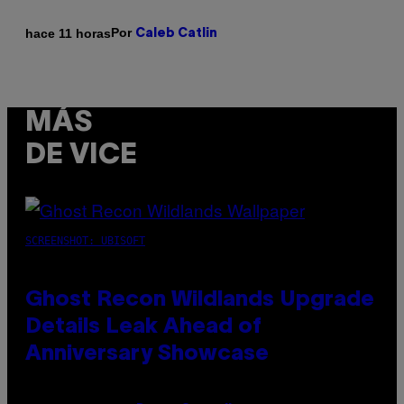
Por
hace 11 horas
Caleb Catlin
MÁS
DE VICE
SCREENSHOT: UBISOFT
Ghost Recon Wildlands Upgrade
Details Leak Ahead of
Anniversary Showcase