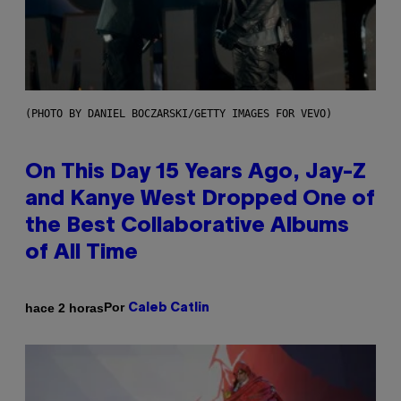
(PHOTO BY DANIEL BOCZARSKI/GETTY IMAGES FOR VEVO)
On This Day 15 Years Ago, Jay-Z
and Kanye West Dropped One of
the Best Collaborative Albums
of All Time
Por
hace 2 horas
Caleb Catlin