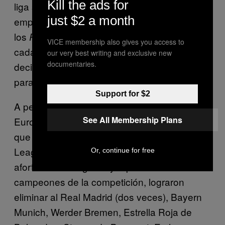
Kill the ads for
liga sin conocer la derrota. Después de
just $2 a month
empatar en España 1-1 en el partido de ida,
los
aplastaron 5-0 al Real en casa,
Rossoneri
VICE membership also gives you access to
cada gol con autor diferente. Fue una noche
our very best writing and exclusive new
documentaries.
decisiva no solo para el Milan, sino también
para el futbol italiano.
Support for $2
A pesar de que las victorias en la Copa
See All Membership Plans
Europea pueden considerarse más fáciles
que en el actual formato de la Champions
League, el Milan no se benefició de sorteos
Or, continue for free
afortunados. Al ganar y repetir como
campeones de la competición, lograron
eliminar al Real Madrid (dos veces), Bayern
Munich, Werder Bremen, Estrella Roja de