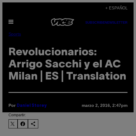
Saltar
+ ESPAÑOL
al
Abrir
contenido
SUBSCRIBE
NEWSLETTER
Menú
Sports
Revolucionarios:
Arrigo Sacchi y el AC
Milan | ES | Translation
Por
marzo 2, 2016, 2:47pm
Daniel Storey
Compartir: