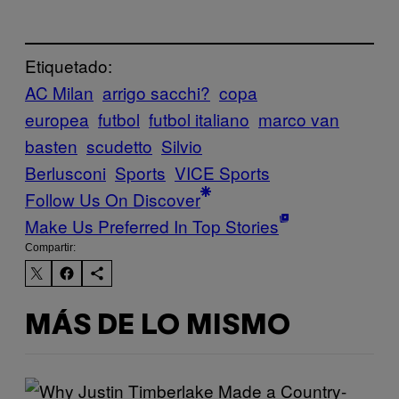
Etiquetado:
AC Milan
arrigo sacchi?
copa
europea
futbol
futbol italiano
marco van
basten
scudetto
Silvio
Berlusconi
Sports
VICE Sports
Follow Us On Discover
Make Us Preferred In Top Stories
Compartir:
MÁS DE LO MISMO