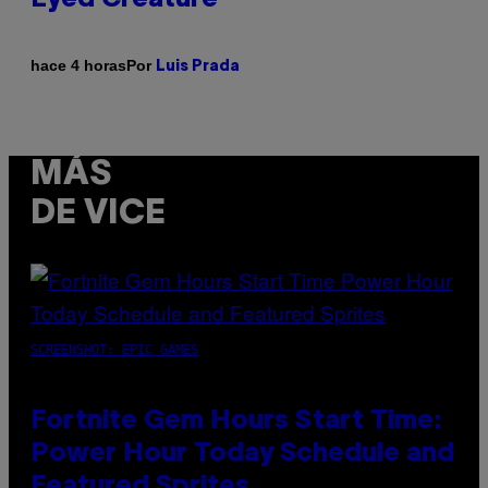
Por
hace 4 horas
Luis Prada
MÁS
DE VICE
SCREENSHOT: EPIC GAMES
Fortnite Gem Hours Start Time:
Power Hour Today Schedule and
Featured Sprites