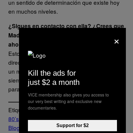
un sentido de determinación que existe hoy
en muchos niveles.
¿Sigues en contacto con ella? ¿Crees que
×
Madonna sigue siendo un modelo a seguir
ahora?
Estoy en contacto con su gente, no
directamente con Madonna. Siempre va a ser
un modelo a seguir, y su presencia audaz
Kill the ads for
siempre va a ser una fuente de inspiración
just $2 a month
para el mundo.
VICE membership also gives you access to
our very best writing and exclusive new
documentaries.
Etiquetado:
80’s
Fotos
Madonna
trenzas
Vice
Support for $2
Blog
Μodă