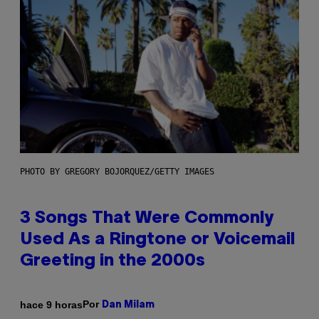
PHOTO BY GREGORY BOJORQUEZ/GETTY IMAGES
3 Songs That Were Commonly
Used As a Ringtone or Voicemail
Greeting in the 2000s
Por
hace 9 horas
Dan Milam