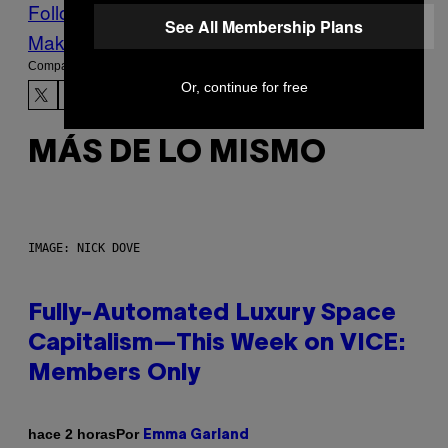
Follow Us On Discover
See All Membership Plans
Make Us Preferred In Top Stories
Compartir:
Or, continue for free
MÁS DE LO MISMO
IMAGE: NICK DOVE
Fully-Automated Luxury Space
Capitalism—This Week on VICE:
Members Only
Por
hace 2 horas
Emma Garland