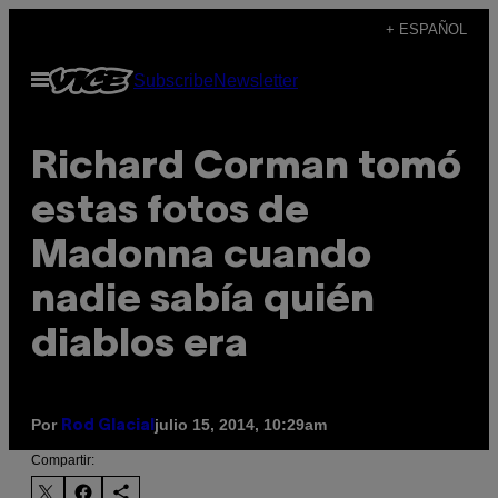
Saltar
+ ESPAÑOL
al
Abrir
Subscribe
Newsletter
contenido
Menú
Richard Corman tomó
estas fotos de
Madonna cuando
nadie sabía quién
diablos era
Por
julio 15, 2014, 10:29am
Rod Glacial
Compartir: