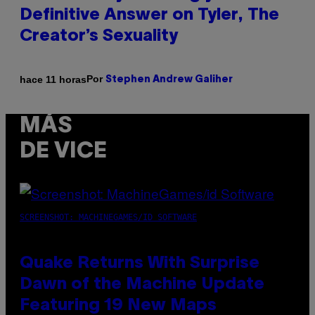
Definitive Answer on Tyler, The
Creator’s Sexuality
Por
hace 11 horas
Stephen Andrew Galiher
MÁS
DE VICE
SCREENSHOT: MACHINEGAMES/ID SOFTWARE
Quake Returns With Surprise
Dawn of the Machine Update
Featuring 19 New Maps