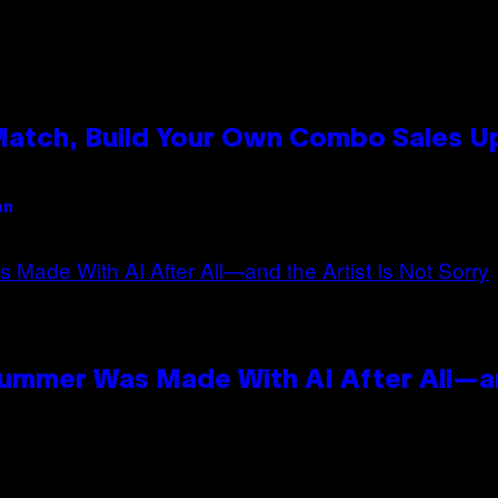
 Match, Build Your Own Combo Sales 
an
Summer Was Made With AI After All—an