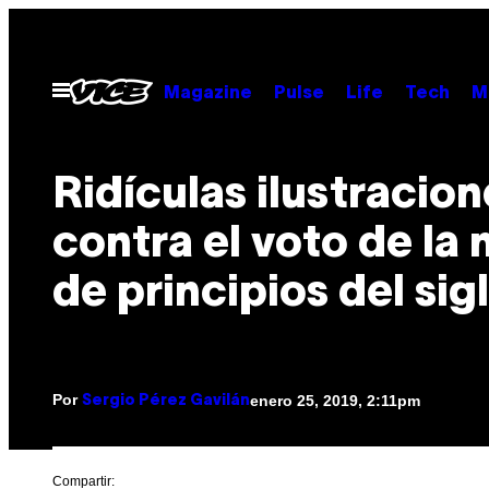
Saltar
al
contenido
Abrir
Magazine
Pulse
Life
Tech
M
Menú
Ridículas ilustracion
contra el voto de la 
de principios del sig
Por
enero 25, 2019, 2:11pm
Sergio Pérez Gavilán
Compartir: