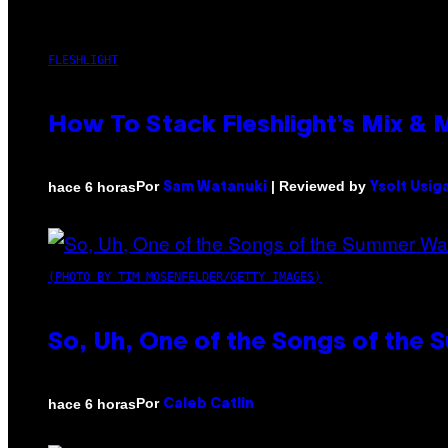
FLESHLIGHT
How To Stack Fleshlight’s Mix &
Por
| Reviewed by
hace 6 horas
Sam Watanuki
Ysolt Usig
(PHOTO BY TIM MOSENFELDER/GETTY IMAGES)
So, Uh, One of the Songs of the 
Por
hace 6 horas
Caleb Catlin