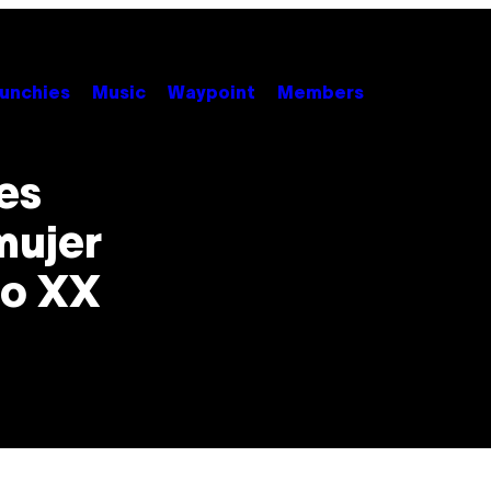
unchies
Music
Waypoint
Members
es
mujer
lo XX