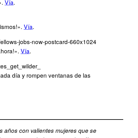
».
Vía
.
mismos!».
Vía
.
ahora!».
Vía
.
cada día y rompen ventanas de las
 años con valientes mujeres que se