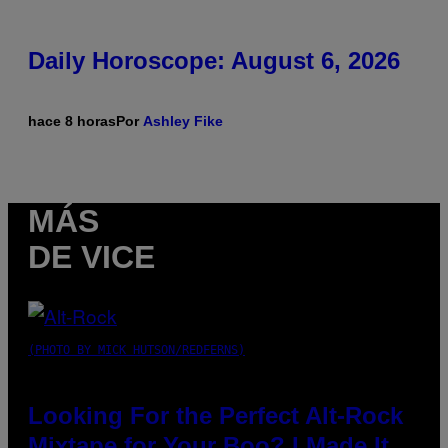
Daily Horoscope: August 6, 2026
hace 8 horas
Por
Ashley Fike
MÁS
DE VICE
(PHOTO BY MICK HUTSON/REDFERNS)
Looking For the Perfect Alt-Rock
Mixtape for Your Boo? I Made It