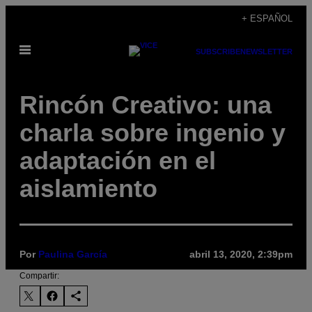
Saltar
+ ESPAÑOL
al
Abrir
contenido
SUBSCRIBE
NEWSLETTER
Menú
Rincón Creativo: una
charla sobre ingenio y
adaptación en el
aislamiento
Por
Paulina García
abril 13, 2020, 2:39pm
Compartir: