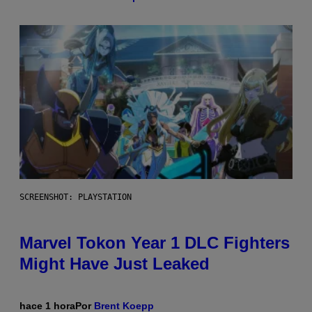
SCREENSHOT: PLAYSTATION
Marvel Tokon Year 1 DLC Fighters
Might Have Just Leaked
hace 1 hora
Por
Brent Koepp