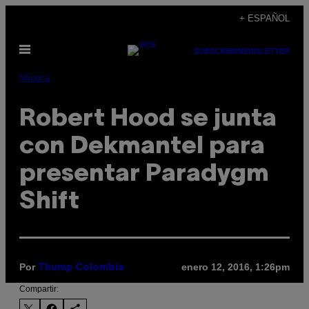
Saltar
+ ESPAÑOL
al
Abrir
contenido
SUBSCRIBE
NEWSLETTER
Menú
Música
Robert Hood se junta
con Dekmantel para
presentar Paradygm
Shift
Por
enero 12, 2016, 1:26pm
Thump Colombia
Compartir: