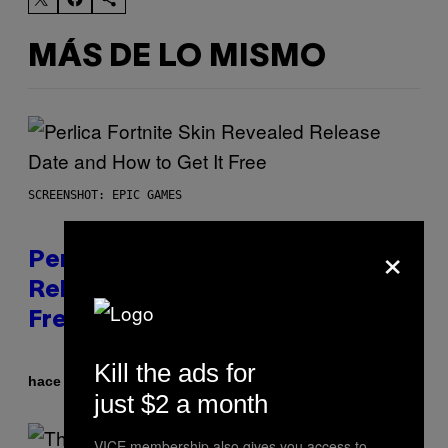
MÁS DE LO MISMO
SCREENSHOT: EPIC GAMES
×
Perlica Fortnite Skin Revealed –
Release Date and How to Get It
Free
Kill the ads for
Por
hace 30 minutos
Brent Koepp
just $2 a month
VICE membership also gives you access to