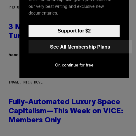
our very best writing and exclusive new
PHOTO BY BOB BERG/GETTY IMAGES
documentaries.
3 No-Skip Geek Rock Albums
Support for $2
Turning 30 This Year
See All Membership Plans
Por
hace 46 minutos
Dan Milam
Or, continue for free
IMAGE: NICK DOVE
Fully-Automated Luxury Space
Capitalism—This Week on VICE:
Members Only