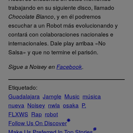
trabajando en su siguiente disco, llamado
, y en él podremos
Chocolate Blanco
escuchar a un Robot más evolucionando y
contará con colaboraciones nacionales e
internacionales. Dale play arribaa «No
Salsa» y que no termine el parisón.
.
Sigue a Noisey en
Facebook
Etiquetado:
Guadalajara
Jamgle
Music
música
nueva
Noisey
nwla
osaka
P.
FLXWS
Rap
robot
Follow Us On Discover
Make Us Preferred In Top Stories