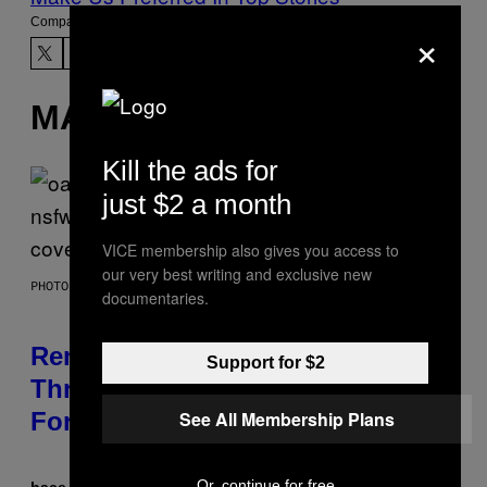
Compartir:
×
MÁS DE LO MISMO
Kill the ads for
just $2 a month
VICE membership also gives you access to
our very best writing and exclusive new
PHOTO BY DAVE SIMPSON/WIREIMAGE/GETTY IMAGES
documentaries.
Remember When Liam Gallagher
Support for $2
Threatened to Stab This Actor
For… Not Telling a Joke?
See All Membership Plans
Or, continue for free
hace 52 minutos
Por
Stephen Andrew Galiher