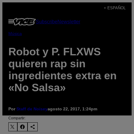
Saltar
+ ESPAÑOL
al
Abrir
Subscribe
Newsletter
contenido
Menú
Música
Robot y P. FLXWS
quieren rap sin
ingredientes extra en
«No Salsa»
Por
Staff de Noisey
agosto 22, 2017, 1:24pm
Compartir: