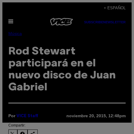
Saltar
+ ESPAÑOL
al
Abrir
contenido
SUBSCRIBE
NEWSLETTER
Menú
Música
Rod Stewart
participará en el
nuevo disco de Juan
Gabriel
Por
noviembre 20, 2015, 12:48pm
VICE Staff
Compartir: