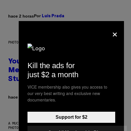
Por
hace 2 horas
Luis Prada
×
PHOTO: BATUHAN TOKER / GETTY IMAGES
Your Desk Height Could Be
Kill the ads for
Messing With Your Brain, New
just $2 a month
Study Finds
VICE membership also gives you access to
our very best writing and exclusive new
Por
hace 2 horas
Luis Prada
documentaries.
Support for $2
A MUCH, MUCH OLDER CHILEAN MUMMY THAN THOSE IN QUESTION.
PHOTO: MARTIN BERNETTI/AFP VIA GETTY IMAGES