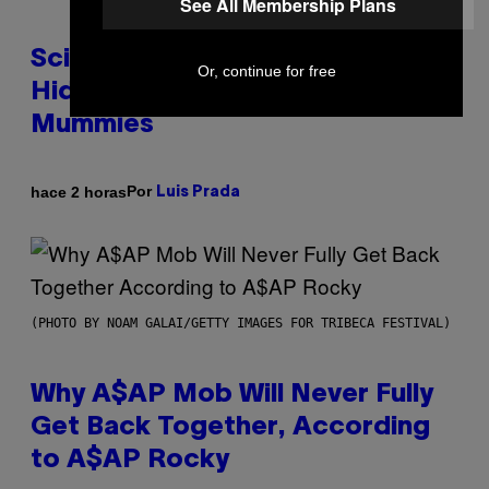
See All Membership Plans
Scientists Found Smallpox DNA
Or, continue for free
Hidden in 500-Year-Old Chilean
Mummies
Por
hace 2 horas
Luis Prada
(PHOTO BY NOAM GALAI/GETTY IMAGES FOR TRIBECA FESTIVAL)
Why A$AP Mob Will Never Fully
Get Back Together, According
to A$AP Rocky