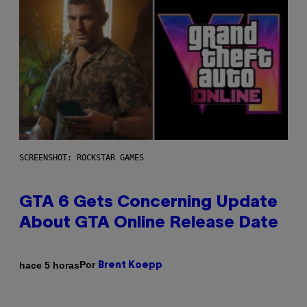
SCREENSHOT: ROCKSTAR GAMES
GTA 6 Gets Concerning Update
About GTA Online Release Date
Por
hace 5 horas
Brent Koepp