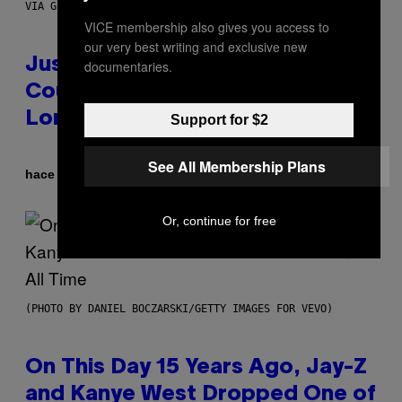
VIA GETTY IMAGES)
VICE membership also gives you access to
our very best writing and exclusive new
Justin Timberlake Released a
documentaries.
Country-Inspired Album in 2018
Long Before It Became a Trend
Support for $2
See All Membership Plans
Por
hace 3 horas
Caleb Catlin
Or, continue for free
(PHOTO BY DANIEL BOCZARSKI/GETTY IMAGES FOR VEVO)
On This Day 15 Years Ago, Jay-Z
and Kanye West Dropped One of