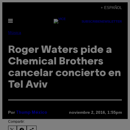
Saltar
+ ESPAÑOL
al
Abrir
contenido
SUBSCRIBE
NEWSLETTER
Menú
Música
Roger Waters pide a
Chemical Brothers
cancelar concierto en
Tel Aviv
Por
noviembre 2, 2016, 1:55pm
Thump México
Compartir: