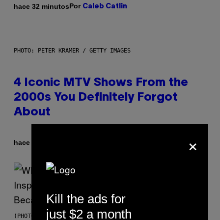
Por
hace 32 minutos
Caleb Catlin
PHOTO: PETER KRAMER / GETTY IMAGES
4 Iconic MTV Shows From the
2000s You Definitely Forgot
About
×
Por
hace 1 hora
Haley Miller
Kill the ads for
just $2 a month
(PHOTO BY CHRISTOPHER POLK/NBCU PHOTO BANK/NBCUNIVERSAL