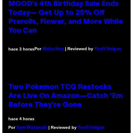
MOOD’s 4th Birthday Sale Ends
Today— Get Up to 25% Off
Prerolls, Flower, and More While
You Can
Por
| Reviewed by
hace 3 horas
Maha Haq
Ysolt Usigan
Two Pokemon TCG Restocks
Are Live On Amazon—Catch ‘Em
Before They’re Gone
hace 4 horas
Por
| Reviewed by
Sam Watanuki
Ysolt Usigan