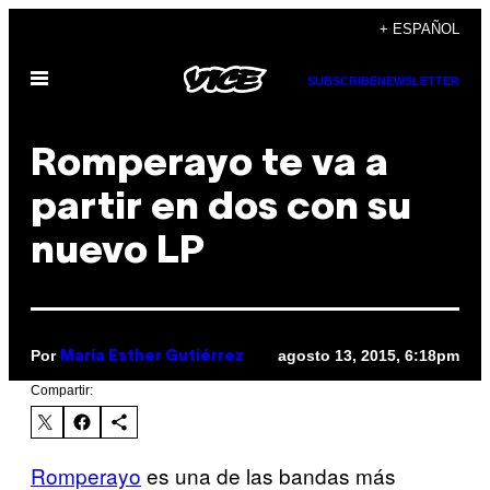
Saltar
+ ESPAÑOL
al
Abrir
contenido
SUBSCRIBE
NEWSLETTER
Menú
Romperayo te va a
partir en dos con su
nuevo LP
Por
agosto 13, 2015, 6:18pm
María Esther Gutiérrez
Compartir:
Romperayo
es una de las bandas más