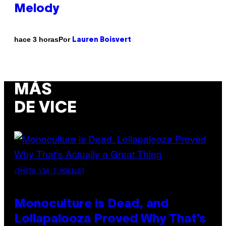
Melody
Por
hace 3 horas
Lauren Boisvert
MÁS
DE VICE
(PHOTO VIA T-MOBILE)
Monoculture is Dead, and
Lollapalooza Proved Why That’s