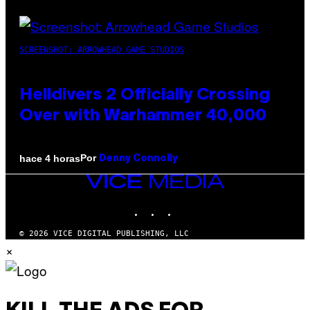
SCREENSHOT: ARROWHEAD GAME STUDIOS
Helldivers 2 Officially Crossing
Over with Warhammer 40,000
Por
hace 4 horas
Denny Connolly
VICE
MEDIA
INSTAGRAM
TIKTOK
YOUTUBE
© 2026 VICE DIGITAL PUBLISHING, LLC
×