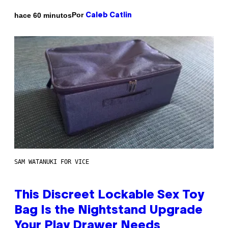
Por
hace 60 minutos
Caleb Catlin
SAM WATANUKI FOR VICE
This Discreet Lockable Sex Toy
Bag Is the Nightstand Upgrade
Your Play Drawer Needs