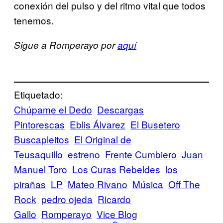
conexión del pulso y del ritmo vital que todos
tenemos.
Sigue a Romperayo por
aquí
Etiquetado:
Chúpame el Dedo
Descargas
Pintorescas
Eblis Álvarez
El Busetero
Buscapleitos
El Original de
Teusaquillo
estreno
Frente Cumbiero
Juan
Manuel Toro
Los Curas Rebeldes
los
pirañas
LP
Mateo Rivano
Música
Off The
Rock
pedro ojeda
Ricardo
Gallo
Romperayo
Vice Blog