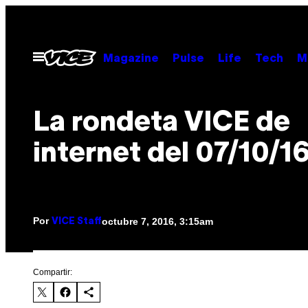
Saltar
al
contenido
Abrir
Magazine
Pulse
Life
Tech
M
Menú
La rondeta VICE de
internet del 07/10/1
Por
octubre 7, 2016, 3:15am
VICE Staff
Compartir: