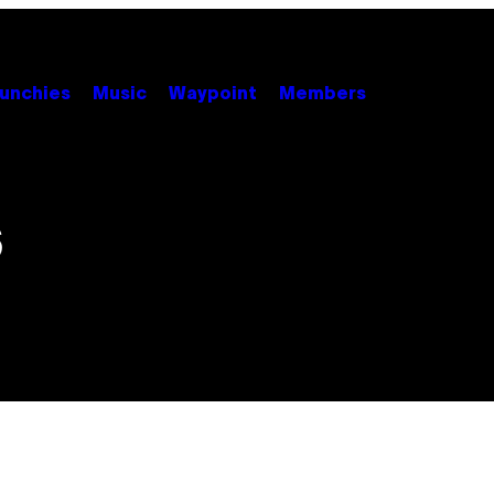
unchies
Music
Waypoint
Members
6