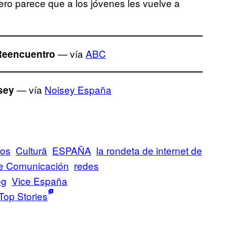
pero parece que a los jóvenes les vuelve a
— vía
ABC
Reencuentro
— vía
Noisey España
sey
nos
Cultură
ESPAÑA
la rondeta de internet de
e Comunicación
redes
og
Vice España
Top Stories