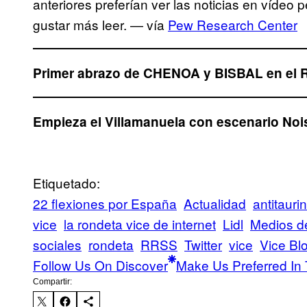
anteriores preferían ver las noticias en vídeo 
gustar más leer. — vía
Pew Research Center
Primer abrazo de CHENOA y BISBAL en el 
Empieza el Villamanuela con escenario Noi
Etiquetado:
22 flexiones por España
Actualidad
antitauri
vice
la rondeta vice de internet
Lidl
Medios d
sociales
rondeta
RRSS
Twitter
vice
Vice Bl
Follow Us On Discover
Make Us Preferred In 
Compartir: