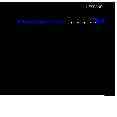
+ ESPAÑOL
Instagram
TikTok
YouTube
Google
Goog
Subscribe
Newsletter
Discove
Top
Posts