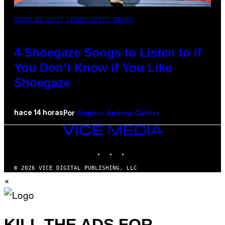
PHOTO BY SCOTT LEGATO/GETTY IMAGES
4 Shoegaze Songs to Listen to if
You Don’t Know if You Like
Shoegaze
Stephen Andrew Galiher
hace 14 horas
Por
VICE
MEDIA
INSTAGRAM
TIKTOK
YOUTUBE
© 2026 VICE DIGITAL PUBLISHING, LLC
×
KILL THE ADS FOR