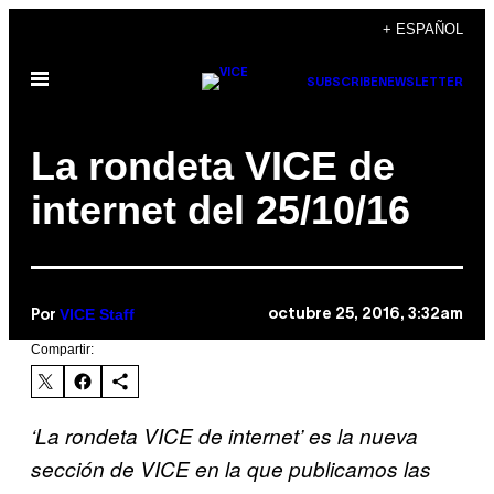
Saltar
+ ESPAÑOL
al
Abrir
contenido
SUBSCRIBE
NEWSLETTER
Menú
La rondeta VICE de
internet del 25/10/16
VICE Staff
octubre 25, 2016, 3:32am
Por
Compartir:
‘La rondeta VICE de internet’ es la nueva
sección de VICE en la que publicamos las