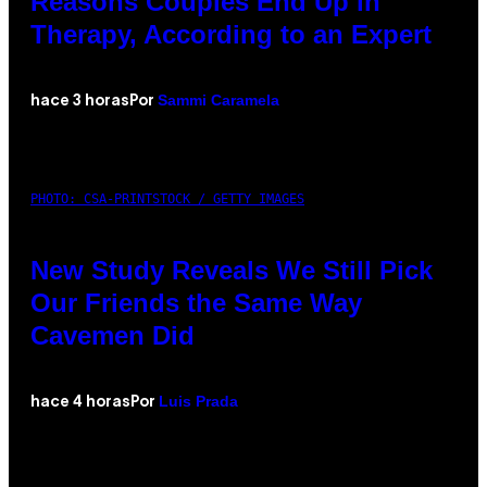
Reasons Couples End Up in
Therapy, According to an Expert
Sammi Caramela
hace 3 horas
Por
PHOTO: CSA-PRINTSTOCK / GETTY IMAGES
New Study Reveals We Still Pick
Our Friends the Same Way
Cavemen Did
Luis Prada
hace 4 horas
Por