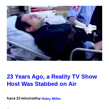
23 Years Ago, a Reality TV Show
Host Was Stabbed on Air
Haley Miller
hace 23 minutos
Por