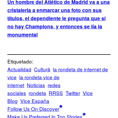
Un hombre del Atlético de Madrid va a una
cristalería a enmarcar una foto con sus
títulos, el dependiente le pregunta que si
no hay Champions, y entonces se lía la
monumental
Etiquetado:
Actualidad
Cultură
la rondeta de internet de
vice
la rondeta vice de
internet
Noticias
redes
sociales
rondeta
RRSS
Twitter
Vice
Blog
Vice España
Follow Us On Discover
Make Us Preferred In Top Stories