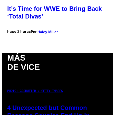
It’s Time for WWE to Bring Back
‘Total Divas’
Haley Miller
hace 2 horas
Por
MÁS
DE VICE
PHOTO: GCSHUTTER / GETTY IMAGES
4 Unexpected but Common