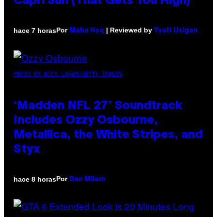
Capri Sun (That Gets You High)
Por
| Reviewed by
hace 7 horas
Maha Haq
Ysolt Usigan
PHOTO BY NICK LAHAM/GETTY IMAGES
‘Madden NFL 27’ Soundtrack
Includes Ozzy Osbourne,
Metallica, the White Stripes, and
Styx
Por
hace 8 horas
Dan Milam