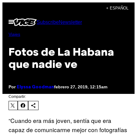
Saltar
+ ESPAÑOL
al
Abrir
Subscribe
Newsletter
contenido
Menú
Viajes
Fotos de La Habana
que nadie ve
Por
febrero 27, 2019, 12:15am
Elyssa Goodman
Compartir:
“Cuando era más joven, sentía que era
capaz de comunicarme mejor con fotografías