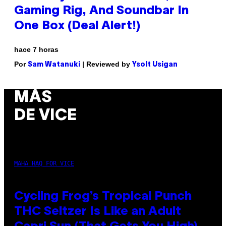
Gaming Rig, And Soundbar In
One Box (Deal Alert!)
hace 7 horas
Por
| Reviewed by
Sam Watanuki
Ysolt Usigan
MÁS
DE VICE
MAHA HAQ FOR VICE
Cycling Frog’s Tropical Punch
THC Seltzer Is Like an Adult