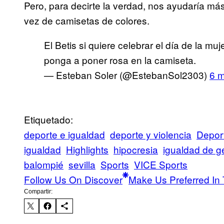
Pero, para decirte la verdad, nos ayudaría má
vez de camisetas de colores.
El Betis si quiere celebrar el día de la m
ponga a poner rosa en la camiseta.
— Esteban Soler (@EstebanSol2303)
6 
Etiquetado:
deporte e igualdad
deporte y violencia
Deport
igualdad
Highlights
hipocresia
igualdad de g
balompié
sevilla
Sports
VICE Sports
Follow Us On Discover
Make Us Preferred In 
Compartir: