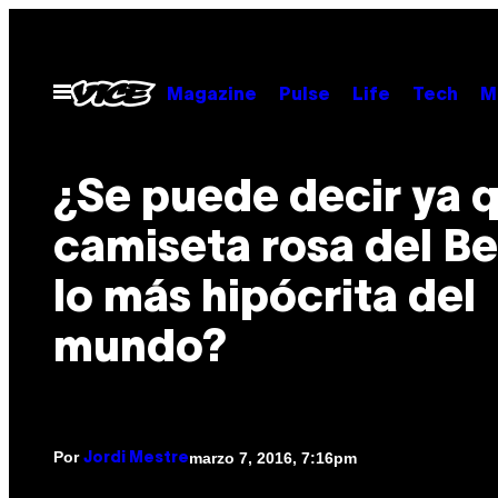
Saltar
al
contenido
Abrir
Magazine
Pulse
Life
Tech
M
Menú
¿Se puede decir ya q
camiseta rosa del Be
lo más hipócrita del
mundo?
Por
marzo 7, 2016, 7:16pm
Jordi Mestre