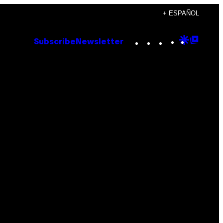
+ ESPAÑOL
Instagram
TikTok
YouTube
Google
Goog
Subscribe
Newsletter
Discove
Top
Posts