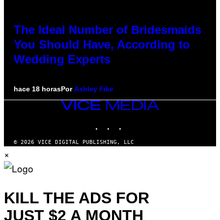
The Ideal Number of Bridesmaids
You Should Have, According to
Wedding Experts
hace 18 horas
Por
Ashley Fike
VICE
MEDIA
INSTAGRAM
TIKTOK
YOUTUBE
© 2026 VICE DIGITAL PUBLISHING, LLC
×
KILL THE ADS FOR
JUST $2 A MONTH