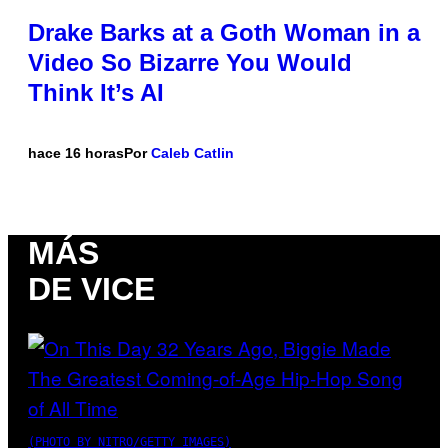
Drake Barks at a Goth Woman in a
Video So Bizarre You Would
Think It’s AI
hace 16 horas
Por
Caleb Catlin
MÁS
DE VICE
(PHOTO BY NITRO/GETTY IMAGES)