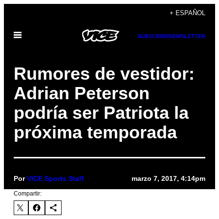
Saltar
+ ESPAÑOL
al
Abrir
contenido
SUBSCRIBE
NEWSLETTER
Menú
Rumores de vestidor:
Adrian Peterson
podría ser Patriota la
próxima temporada
Por
VICE Sports Staff
marzo 7, 2017, 4:14pm
Compartir: