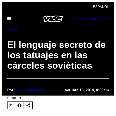
Saltar
+ ESPAÑOL
al
Abrir
contenido
SUBSCRIBE
NEWSLETTER
Menú
Viajes
El lenguaje secreto de
los tatuajes en las
cárceles soviéticas
Por
Paweł Mączewski
octubre 16, 2014, 9:00am
Compartir: