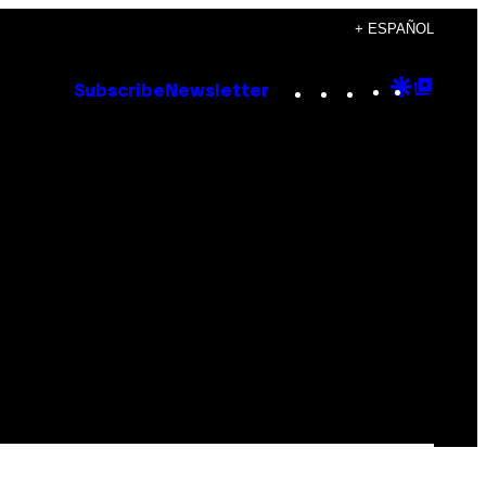
+ ESPAÑOL
Instagram
TikTok
YouTube
Google
Goog
Subscribe
Newsletter
Discove
Top
Posts