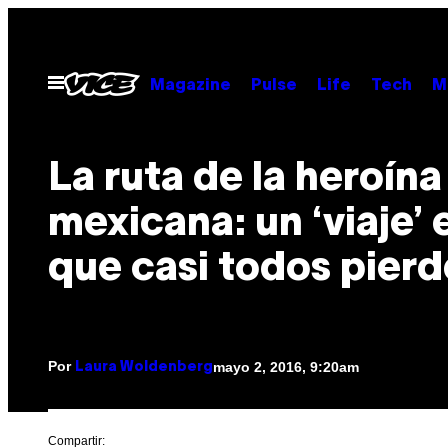
Saltar
al
contenido
Abrir
Magazine
Pulse
Life
Tech
M
Menú
La ruta de la heroína
mexicana: un ‘viaje’ 
que casi todos pier
Por
mayo 2, 2016, 9:20am
Laura Woldenberg
Compartir: