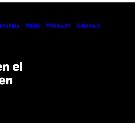
unchies
Music
Waypoint
Members
en el
den