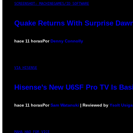
SCREENSHOT: MACHINEGAMES/ID SOFTWARE
Quake Returns With Surprise Dawn
hace 11 horas
Por
Denny Connolly
VIA HISENSE
Hisense’s New U6SF Pro TV Is Basi
hace 11 horas
Por
Sam Watanuki
| Reviewed by
Ysolt Usig
MAHA HAQ FOR VICE