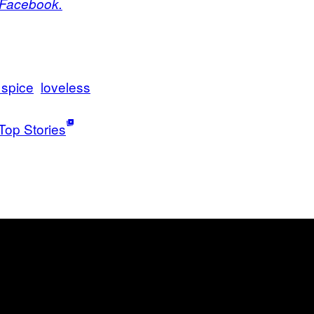
 Facebook.
 spice
loveless
Top Stories