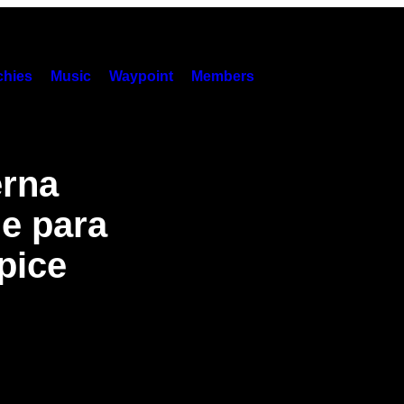
hies
Music
Waypoint
Members
erna
e para
spice