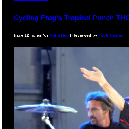
Cycling Frog’s Tropical Punch THC 
hace 12 horas
Por
Maha Haq
| Reviewed by
Ysolt Usigan