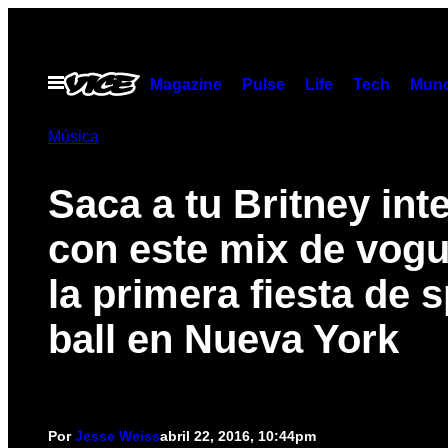
Saltar
al
contenido
Abrir
Magazine
Pulse
Life
Tech
Munc
Menú
Música
Saca a tu Britney int
con este mix de vogu
la primera fiesta de 
ball en Nueva York
Por
Jesse Weiss
abril 22, 2016, 10:44pm