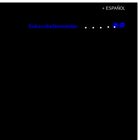
+ ESPAÑOL
Instagram
TikTok
YouTube
Google
Googl
Subscribe
Newsletter
Discover
Top
Posts