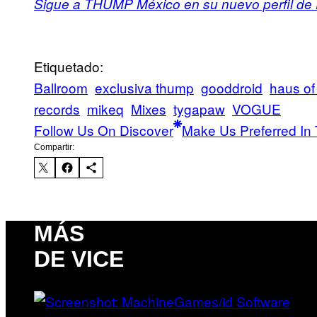
Sigue a THUMP México en su nuevo perfil de
Etiquetado:
Ballroom
exclusiva thump
gooddroid
haus of
records
mikeq
Mixes
tygapaw
VOGUE
Follow Us On Discover
Make Us Preferred In 
Compartir:
MÁS
DE VICE