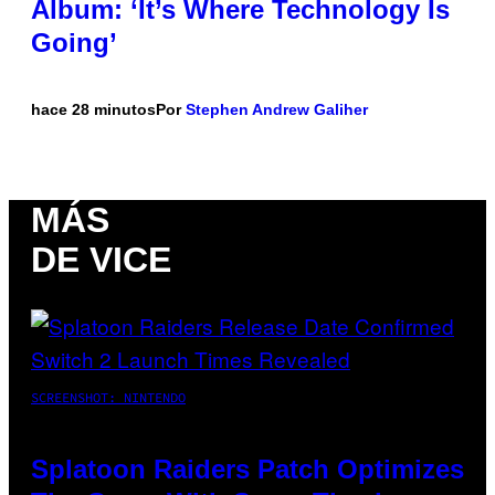
Album: ‘It’s Where Technology Is
Going’
hace 28 minutos
Por
Stephen Andrew Galiher
MÁS
DE VICE
SCREENSHOT: NINTENDO
Splatoon Raiders Patch Optimizes