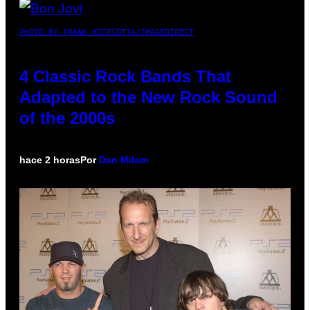
PHOTO BY FRANK MICELOTTA/IMAGEDIRECT
4 Classic Rock Bands That
Adapted to the New Rock Sound
of the 2000s
hace 2 horas
Por
Dan Milam