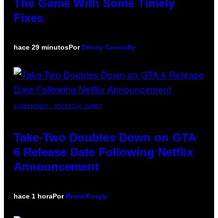
The Game With Some Timely
Fixes
hace 29 minutos
Por
Denny Connolly
SCREENSHOT: ROCKSTAR GAMES
Take-Two Doubles Down on GTA
6 Release Date Following Netflix
Announcement
hace 1 hora
Por
Brent Koepp