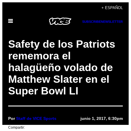
Saltar
+ ESPAÑOL
al
Abrir
contenido
SUBSCRIBE
NEWSLETTER
Menú
Safety de los Patriots
rememora el
halagüeño volado de
Matthew Slater en el
Super Bowl LI
Por
Staff de VICE Sports
junio 1, 2017, 6:30pm
Compartir: