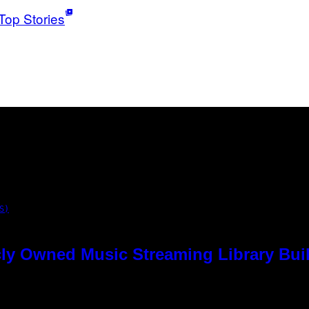
Top Stories
S)
ly Owned Music Streaming Library Buil