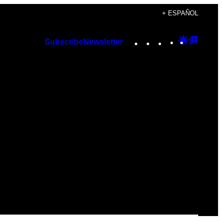
+ ESPAÑOL
Instagram
TikTok
YouTube
Google
Googl
Subscribe
Newsletter
Discover
Top
Posts