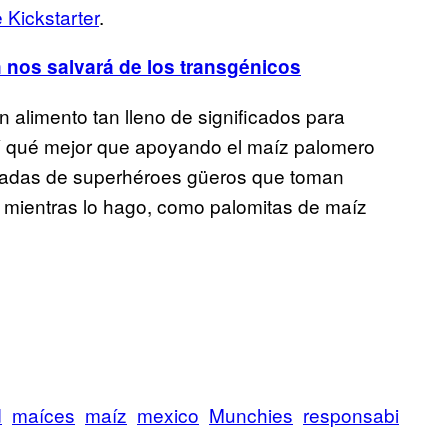
Kickstarter
.
 nos salvará de los transgénicos
 alimento tan lleno de significados para
. Y qué mejor que apoyando el maíz palomero
ortadas de superhéroes güeros que toman
o mientras lo hago, como palomitas de maíz
d
maíces
maíz
mexico
Munchies
responsabi