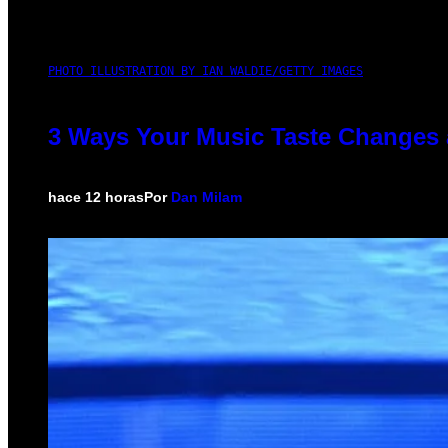
PHOTO ILLUSTRATION BY IAN WALDIE/GETTY IMAGES
3 Ways Your Music Taste Changes 
hace 12 horas
Por
Dan Milam