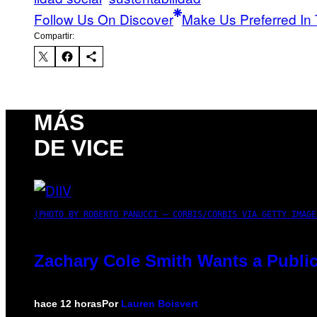
Follow Us On Discover
Make Us Preferred In 
Compartir:
MÁS
DE VICE
(PHOTO BY ROBERTO PANUCCI – CORBIS/CORBIS VIA GETTY IMAGE
Zachary Cole Smith Wants a Public
hace 12 horas
Por
Lauren Boisvert