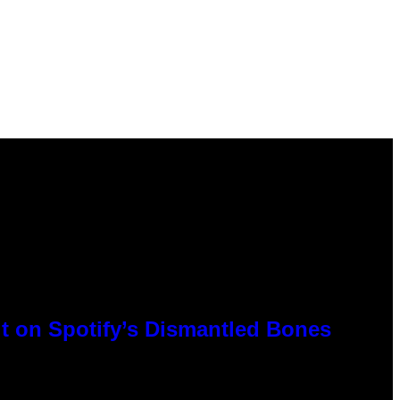
t on Spotify’s Dismantled Bones