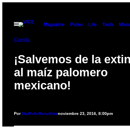
Saltar
al
contenido
Abrir
Magazine
Pulse
Life
Tech
Munc
Menú
Comida
¡Salvemos de la exti
al maíz palomero
mexicano!
Por
Staff de Munchies
noviembre 23, 2016, 8:00pm