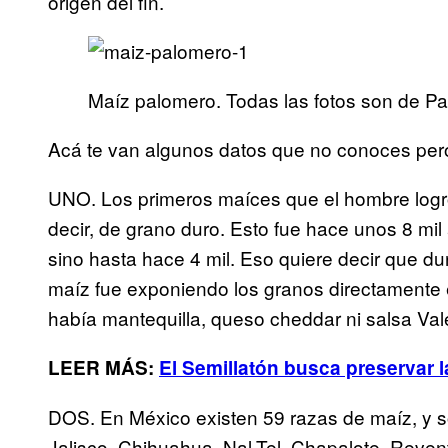
origen del fin.
Maíz palomero. Todas las fotos son de Pa
Acá te van algunos datos que no conoces pe
UNO. Los primeros maíces que el hombre logr
decir, de grano duro. Esto fue hace unos 8 mil
sino hasta hace 4 mil. Eso quiere decir que du
maíz fue exponiendo los granos directamente 
había mantequilla, queso cheddar ni salsa Vale
LEER MÁS:
El Semillatón busca preservar l
DOS. En México existen 59 razas de maíz, y só
Jalisco, Chihuahua, Nal-Tel, Chapalote, Reventa