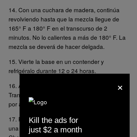
14. Con una cuchara de madera, continúa
revolviendo hasta que la mezcla llegue de
165° F a 180° F en el transcurso de 2
minutos. No lo calientes a más de 180° F. La
mezcla se deverá de hacer delgada.
15. Vierte la base en un contender y
refrigéralo durante 12 o 24 horas.
×
16. Agrega el whiskey durante 2 minutos.
Transfiérelo a un bowl hermético. Congélalo
por al menos 2 horas antes de servir.
17. Para unir el sandwich de helado, agrega
Kill the ads for
una cucharada del helado de Whiskey Lucky
just $2 a month