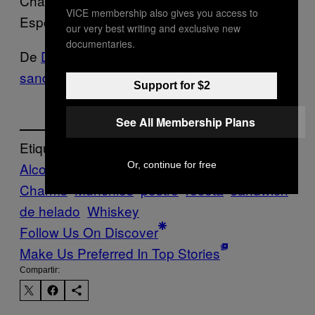
Charms en medio de las dos galletas.
VICE membership also gives you access to
Espolvoréa más Lucky Charms. Disfruta.
our very best writing and exclusive new
documentaries.
De
Deberías agregarle whiskey a tus
sandwiches helados
Support for $2
See All Membership Plans
Etiquetado:
Or, continue for free
Alcohol
Comida
Food
helado
Lucky
Charms
Munchies
postre
receta
sandwich
de helado
Whiskey
Follow Us On Discover
Make Us Preferred In Top Stories
Compartir: