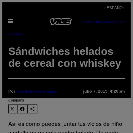
Saltar
+ ESPAÑOL
al
Abrir
contenido
SUBSCRIBE
NEWSLETTER
Menú
Comida
Sándwiches helados
de cereal con whiskey
Por
Coolhaus Coolhaus
julio 7, 2015, 4:20pm
Compartir:
Así es como puedes juntar tus vicios de niño
y adulto en un solo postre helado. De nada.