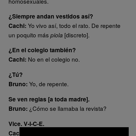
homosexuales.
¿Siempre andan vestidos así?
Yo vivo así, todo el rato. De repente
Cachi:
un poquito más
[discreto].
piola
¿En el colegio también?
No en el colegio no.
Cachi:
¿Tú?
Yo, de repente.
Bruno:
Se ven regias [a toda madre].
¿Cómo se llamaba la revista?
Bruno:
Vice. V-I-C-E.
Ahhh ya, como
Cachi:
Miami Vice.