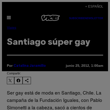
Saltar
+ ESPAÑOL
al
Abrir
contenido
SUBSCRIBE
NEWSLETTER
Menú
Viajes
Santiago súper gay
Por
junio 25, 2012, 1:00am
Catalina Jaramillo
Compartir:
Ser gay está de moda en Santiago, Chile. La
campaña de la Fundación Iguales, con Pablo
Simonetti a la cabeza, sacó a cientos de