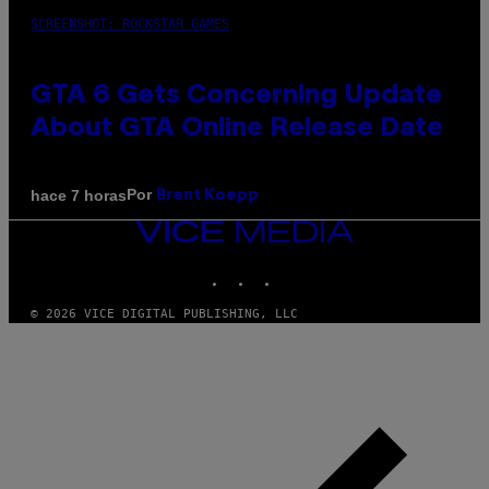
SCREENSHOT: ROCKSTAR GAMES
GTA 6 Gets Concerning Update
About GTA Online Release Date
Por
hace 7 horas
Brent Koepp
VICE
MEDIA
INSTAGRAM
TIKTOK
YOUTUBE
© 2026 VICE DIGITAL PUBLISHING, LLC