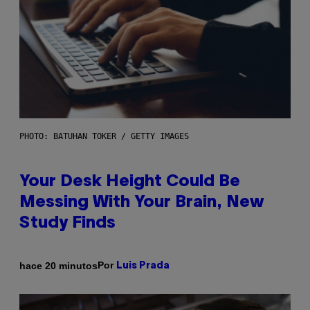
PHOTO: BATUHAN TOKER / GETTY IMAGES
Your Desk Height Could Be
Messing With Your Brain, New
Study Finds
Por
hace 20 minutos
Luis Prada