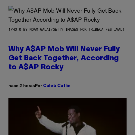
(PHOTO BY NOAM GALAI/GETTY IMAGES FOR TRIBECA FESTIVAL)
Why A$AP Mob Will Never Fully
Get Back Together, According
to A$AP Rocky
Por
hace 2 horas
Caleb Catlin