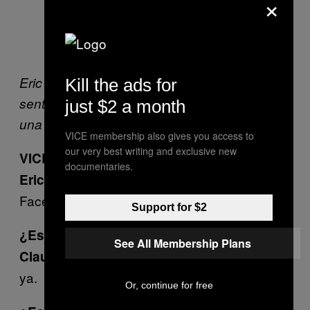
×
Eric Suarez, 35, y Claudio Santis, 40,
Kill the ads for
sentados a la derecha de la foto, encima de
just $2 a month
una reja.
VICE membership also gives you access to
our very best writing and exclusive new
VICE: ¿Qué hacen aquí arriba?
documentaries.
Estamos sacando fotos para mi
Eric:
Facebook.
Support for $2
¿Es su primera marcha?
See All Membership Plans
Noooo, uuu, como nueve marchas
Claudio:
ya.
Or, continue for free