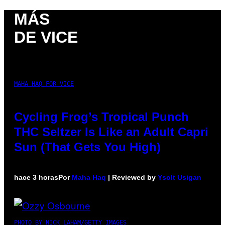
MÁS
DE VICE
MAHA HAQ FOR VICE
Cycling Frog’s Tropical Punch
THC Seltzer Is Like an Adult Capri
Sun (That Gets You High)
hace 3 horas
Por
Maha Haq
| Reviewed by
Ysolt Usigan
PHOTO BY NICK LAHAM/GETTY IMAGES