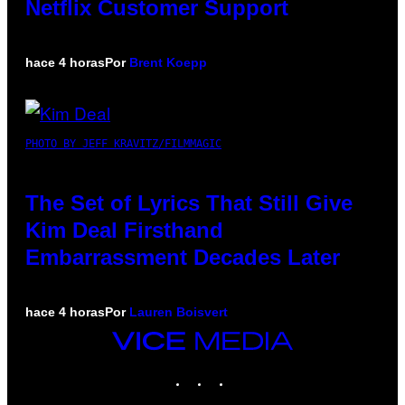
Netflix Customer Support
hace 4 horas
Por
Brent Koepp
PHOTO BY JEFF KRAVITZ/FILMMAGIC
The Set of Lyrics That Still Give
Kim Deal Firsthand
Embarrassment Decades Later
hace 4 horas
Por
Lauren Boisvert
VICE
MEDIA
INSTAGRAM
TIKTOK
YOUTUBE