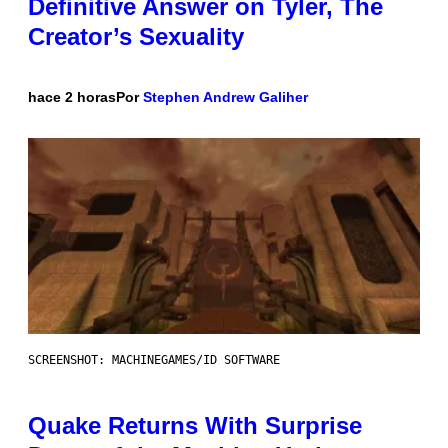
Definitive Answer on Tyler, The
Creator’s Sexuality
hace 2 horas
Por
Stephen Andrew Galiher
SCREENSHOT: MACHINEGAMES/ID SOFTWARE
Quake Returns With Surprise