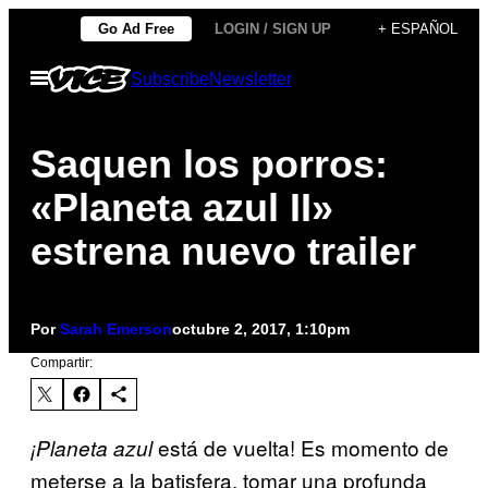
Saltar
Go Ad Free
LOGIN / SIGN UP
+ ESPAÑOL
al
Abrir
Subscribe
Newsletter
contenido
Menú
Saquen los porros:
«Planeta azul II»
estrena nuevo trailer
Por
Sarah Emerson
octubre 2, 2017, 1:10pm
Compartir:
está de vuelta! Es momento de
¡Planeta azul
meterse a la batisfera, tomar una profunda