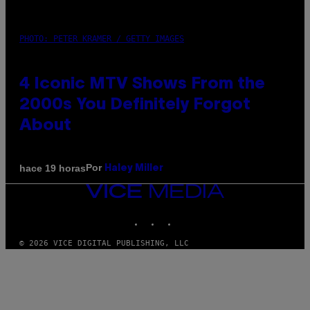
PHOTO: PETER KRAMER / GETTY IMAGES
4 Iconic MTV Shows From the
2000s You Definitely Forgot
About
Por
hace 19 horas
Haley Miller
VICE
MEDIA
INSTAGRAM
TIKTOK
YOUTUBE
© 2026 VICE DIGITAL PUBLISHING, LLC