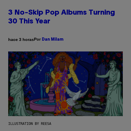
3 No-Skip Pop Albums Turning
30 This Year
Por
hace 3 horas
Dan Milam
ILLUSTRATION BY REESA