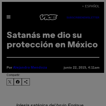
Saltar
+ ESPAÑOL
al
Abrir
contenido
SUBSCRIBE
NEWSLETTER
Menú
Satanás me dio su
protección en México
Por
junio 22, 2015, 4:11am
Alejandro Mendoza
Compartir:
Iglesia satánica del brujo Enrique