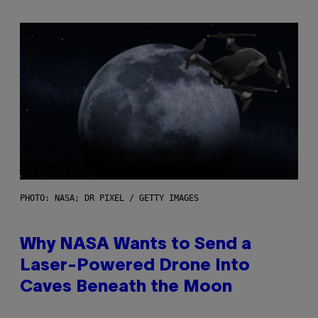
PHOTO: NASA; DR PIXEL / GETTY IMAGES
Why NASA Wants to Send a
Laser-Powered Drone Into
Caves Beneath the Moon