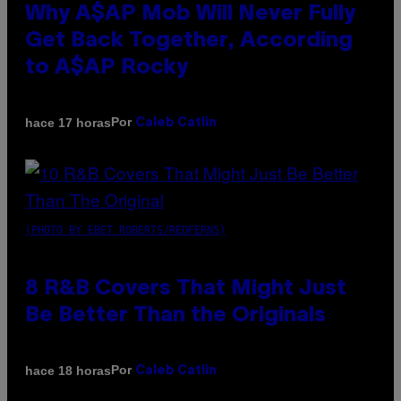
Why A$AP Mob Will Never Fully
Get Back Together, According
to A$AP Rocky
Por
hace 17 horas
Caleb Catlin
(PHOTO BY EBET ROBERTS/REDFERNS)
8 R&B Covers That Might Just
Be Better Than the Originals
Por
hace 18 horas
Caleb Catlin