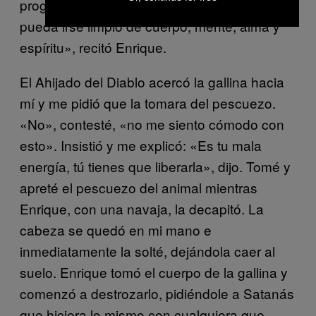
progreso y el avance de este hombre y
pueda irse limpio de cuerpo, mente, alma y
espíritu», recitó Enrique.
El Ahijado del Diablo acercó la gallina hacia
mí y me pidió que la tomara del pescuezo.
«No», contesté, «no me siento cómodo con
esto». Insistió y me explicó: «Es tu mala
energía, tú tienes que liberarla», dijo. Tomé y
apreté el pescuezo del animal mientras
Enrique, con una navaja, la decapitó. La
cabeza se quedó en mi mano e
inmediatamente la solté, dejándola caer al
suelo. Enrique tomó el cuerpo de la gallina y
comenzó a destrozarlo, pidiéndole a Satanás
que hiciera lo mismo con cualquiera que