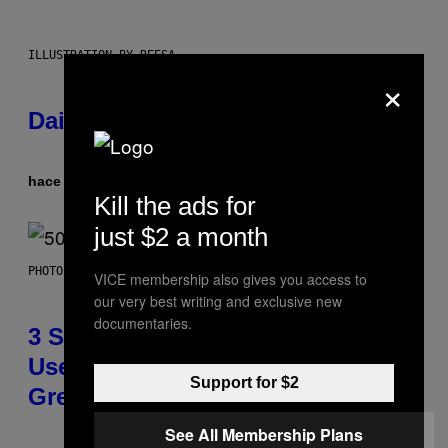
ILLUSTRATION BY REESA.
×
Daily Horoscope: August 7, 2026
hace 1 hora
Por
Ashley Fike
Kill the ads for
just $2 a month
PHOTO BY GREGORY BOJORQUEZ/GETTY IMAGES
VICE membership also gives you access to
our very best writing and exclusive new
documentaries.
3 Songs That Were Commonly
Used As a Ringtone or Voicemail
Support for $2
Greeting in the 2000s
See All Membership Plans