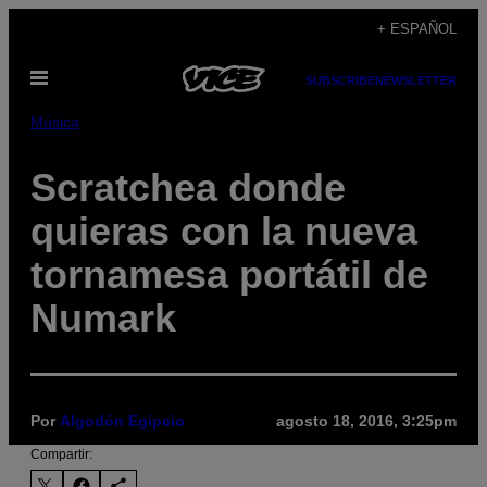
Saltar
+ ESPAÑOL
al
Abrir
contenido
SUBSCRIBE
NEWSLETTER
Menú
Música
Scratchea donde
quieras con la nueva
tornamesa portátil de
Numark
Por
Algodón Egipcio
agosto 18, 2016, 3:25pm
Compartir: