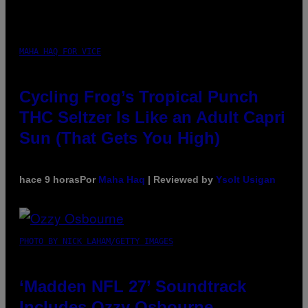
MAHA HAQ FOR VICE
Cycling Frog’s Tropical Punch
THC Seltzer Is Like an Adult Capri
Sun (That Gets You High)
hace 9 horas
Por
Maha Haq
| Reviewed by
Ysolt Usigan
PHOTO BY NICK LAHAM/GETTY IMAGES
‘Madden NFL 27’ Soundtrack
Includes Ozzy Osbourne,