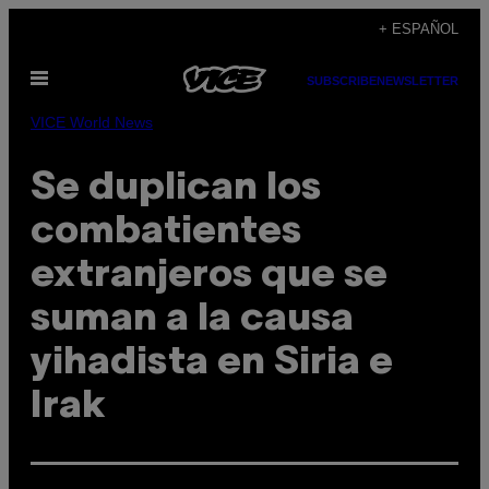
Saltar
+ ESPAÑOL
al
Abrir
contenido
SUBSCRIBE
NEWSLETTER
Menú
VICE World News
Se duplican los
combatientes
extranjeros que se
suman a la causa
yihadista en Siria e
Irak