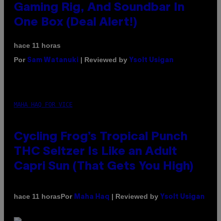
Gaming Rig, And Soundbar In
One Box (Deal Alert!)
hace 11 horas
Por
| Reviewed by
Sam Watanuki
Ysolt Usigan
MAHA HAQ FOR VICE
Cycling Frog’s Tropical Punch
THC Seltzer Is Like an Adult
Capri Sun (That Gets You High)
Por
| Reviewed by
hace 11 horas
Maha Haq
Ysolt Usigan