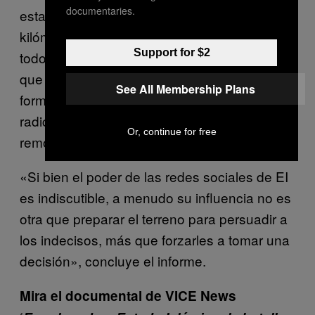
documentaries.
estadounidenses que viven a miles de
kilómetros de la zona de conflicto. Pese a
Support for $2
todo, los especialistas del grupo consideran
que es posible combatir con garantías la
See All Membership Plans
formidable capacidad de internet para
radicalizar a individuos que ni siquiera están
Or, continue for free
remotamente cerca de la zona de influencia.
«Si bien el poder de las redes sociales de EI
es indiscutible, a menudo su influencia no es
otra que preparar el terreno para persuadir a
los indecisos, más que forzarles a tomar una
decisión», concluye el informe.
Mira el documental de VICE News