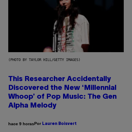
(PHOTO BY TAYLOR HILL/GETTY IMAGES)
This Researcher Accidentally
Discovered the New ‘Millennial
Whoop’ of Pop Music: The Gen
Alpha Melody
Por
hace 9 horas
Lauren Boisvert