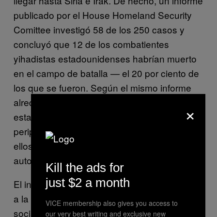
llegar hasta Siria e Irak. De hecho, un informe
publicado por el House Homeland Security
Comittee investigó 58 de los 250 casos y
concluyó que 12 de los combatientes
yihadistas estadounidenses habrían muerto
en el campo de batalla — el 20 por ciento de
los que se fueron. Según el mismo informe
alrededor de 40 ciudadanos
×
estadounidenses habrían regresado ya de su
periplo por Siria. Sin embargo, solo «cinco de
ellos habrían sido detenidos por las
autoridades».
Kill the ads for
just $2 a month
El informe del Soufan Group apunta también
a la importancia que juegan las redes
VICE membership also gives you access to
sociales a la hora de reclutar a
our very best writing and exclusive new