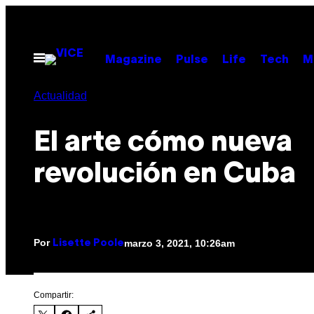
Saltar
al
contenido
Abrir
Magazine
Pulse
Life
Tech
M
Menú
Actualidad
El arte cómo nueva
revolución en Cuba
Por
marzo 3, 2021, 10:26am
Lisette Poole
Compartir: