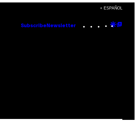
+ ESPAÑOL
Instagram
TikTok
YouTube
Google
Goog
Subscribe
Newsletter
Discove
Top
Posts