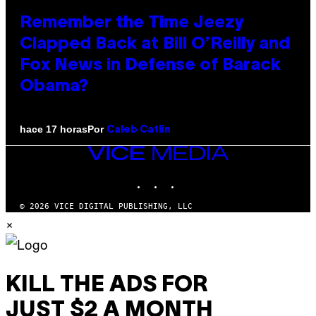
Remember the Time Jeezy
Clapped Back at Bill O’Reilly and
Fox News in Defense of Barack
Obama?
Por
hace 17 horas
Caleb Catlin
VICE
MEDIA
INSTAGRAM
TIKTOK
YOUTUBE
© 2026 VICE DIGITAL PUBLISHING, LLC
×
KILL THE ADS FOR
JUST $2 A MONTH