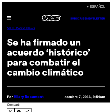
Saltar
+ ESPAÑOL
al
Abrir
contenido
SUBSCRIBE
NEWSLETTER
Menú
VICE World News
Se ha firmado un
acuerdo ‘histórico’
para combatir el
cambio climático
Por
octubre 7, 2016, 9:54am
Hilary Beaumont
Compartir: