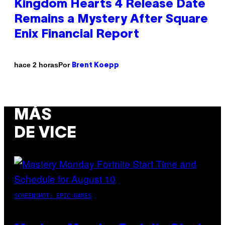
Kingdom Hearts 4 Release Date
Remains a Mystery After Square
Enix Financial Report
Por
hace 2 horas
Brent Koepp
MÁS
DE VICE
SCREENSHOT: EPIC GAMES