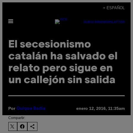
Saltar
+ ESPAÑOL
al
Abrir
contenido
SUBSCRIBE
NEWSLETTER
Menú
El secesionismo
catalán ha salvado el
relato pero sigue en
un callejón sin salida
Por
enero 12, 2016, 11:35am
Quique Badía
Compartir: