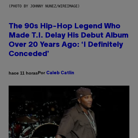
(PHOTO BY JOHNNY NUNEZ/WIREIMAGE)
The 90s Hip-Hop Legend Who
Made T.I. Delay His Debut Album
Over 20 Years Ago: ‘I Definitely
Conceded’
Por
hace 11 horas
Caleb Catlin