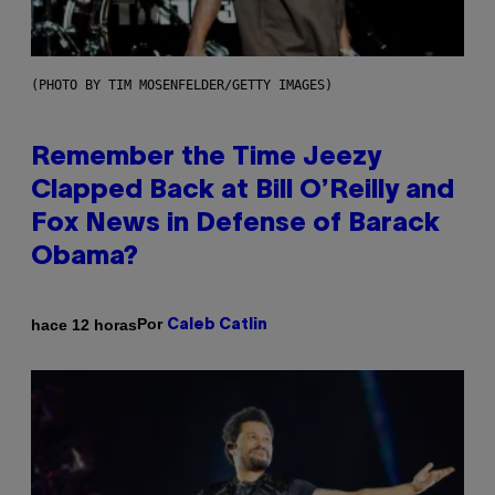
(PHOTO BY TIM MOSENFELDER/GETTY IMAGES)
Remember the Time Jeezy
Clapped Back at Bill O’Reilly and
Fox News in Defense of Barack
Obama?
Por
hace 12 horas
Caleb Catlin