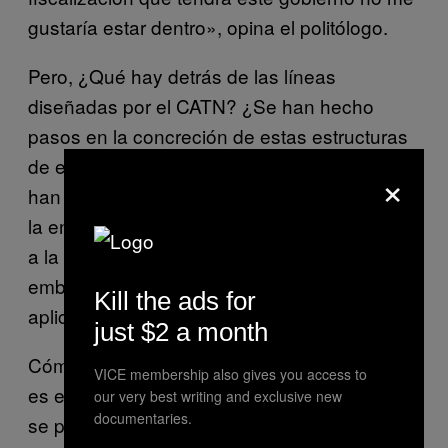
gustaría estar dentro», opina el politólogo.
Pero, ¿Qué hay detrás de las líneas
diseñadas por el CATN? ¿Se han hecho
pasos en la concreción de estas estructuras
de estado? Fuentes del gobierno catalán se
×
han limitado a afirmar a VICE News que, tras
la entrega del Libro blanco, todo se postergó
a la formación del nuevo gobierno. Sin
embargo, ahora, hay muchas dudas sobre la
Kill the ads for
aplicación de estas líneas maestras.
just $2 a month
Cómo se financiará la etapa de transición si
VICE membership also gives you access to
es el Estado quien maneja los fondos o cómo
our very best writing and exclusive new
documentaries.
se pondrá en funcionamiento una agencia