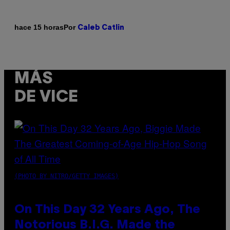
Por
hace 15 horas
Caleb Catlin
MÁS
DE VICE
(PHOTO BY NITRO/GETTY IMAGES)
On This Day 32 Years Ago, The
Notorious B.I.G. Made the