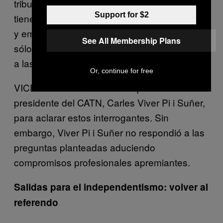
tributaria si los contribuyentes catalanes
Support for $2
tienen que hacer frente a los requerimientos
y embargos de la hacienda española, son
See All Membership Plans
sólo algunas de las preguntas que subyacen
a las propuestas del Libro blanco.
Or, continue for free
VICE News contactó con el que fuera
presidente del CATN, Carles Viver Pi i Suñer,
para aclarar estos interrogantes. Sin
embargo, Viver Pi i Suñer no respondió a las
preguntas planteadas aduciendo
compromisos profesionales apremiantes.
Salidas para el independentismo: volver al
referendo