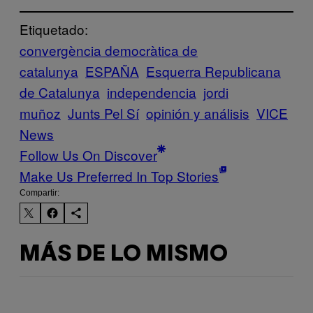
Etiquetado:
convergència democràtica de
catalunya
ESPAÑA
Esquerra Republicana
de Catalunya
independencia
jordi
muñoz
Junts Pel Sí
opinión y análisis
VICE
News
Follow Us On Discover
Make Us Preferred In Top Stories
Compartir:
MÁS DE LO MISMO