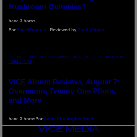
Mushroom Gummies?
hace 3 horas
Por
Sam Watanuki
| Reviewed by
Ysolt Usigan
PICTURED: LONDON'S MAN/WOMAN/CHAINSAW (ILLUSTRATION BY
JOHNNY RYAN)
VICE Album Reviews, August 7:
Overmono, Twenty One Pilots,
and More
hace 3 horas
Por
Adam Christopher Smith
VICE
MEDIA