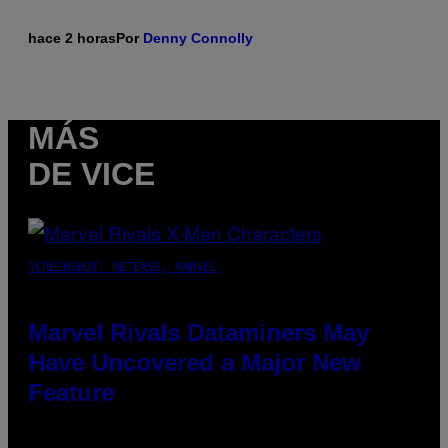
hace 2 horas
Por
Denny Connolly
MÁS
DE VICE
SCREENSHOT: NETEASE, MARVEL
Marvel Rivals Dataminers May
Have Uncovered a Major New
Feature