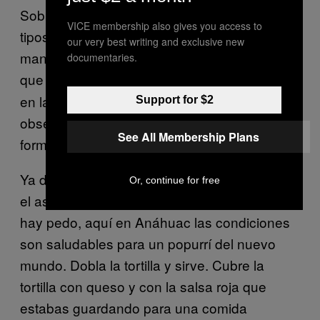
Sobre los huevos agregué pedazos de tres
VICE membership also gives you access to
tipos de quesos, a la verga. Panela,
our very best writing and exclusive new
manchego, y un queso Chihuahua artesano
documentaries.
que encontré en
Comida Bebida Revistas
en la San Miguel Chapultepec y que me tiene
Support for $2
obsesionado.
¡Que no se rompa la
¡Mega-flip!
See All Membership Plans
forma de la tortilla!
Ya dorado, esponjoso, se convierte seductor
Or, continue for free
el asunto. A la tortilla le faltan papas, pero no
hay pedo, aquí en Anáhuac las condiciones
son saludables para un popurrí del nuevo
mundo. Dobla la tortilla y sirve. Cubre la
tortilla con queso y con la salsa roja que
estabas guardando para una comida