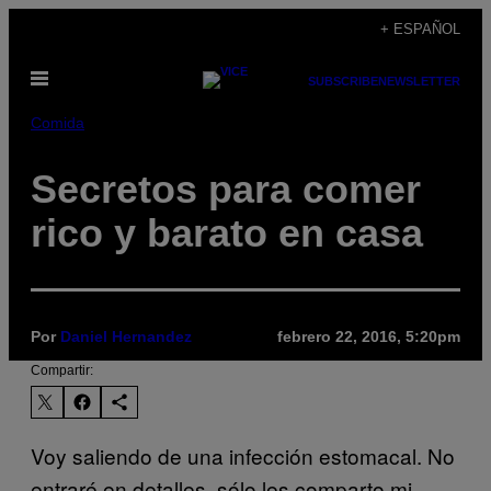
Saltar
+ ESPAÑOL
al
Abrir
contenido
SUBSCRIBE
NEWSLETTER
Menú
Comida
Secretos para comer
rico y barato en casa
Por
Daniel Hernandez
febrero 22, 2016, 5:20pm
Compartir:
Voy saliendo de una infección estomacal. No
entraré en detalles, sólo les comparto mi