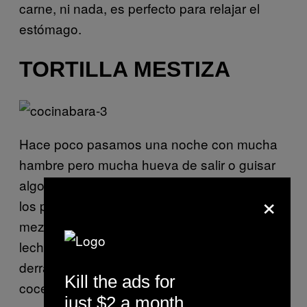
carne, ni nada, es perfecto para relajar el
estómago.
TORTILLA MESTIZA
Hace poco pasamos una noche con mucha
hambre pero mucha hueva de salir o guisar
algo complicado. Entonces tomé nopales y
×
los puse a cocer en una sartén. Luego
mezclé seis huevos en un tazón con tantitita
leche. Antes de que los nopales se doraran,
derramé el huevo sobre ellos y los dejé
Kill the ads for
cocer, sin mover ni nada.
just $2 a month