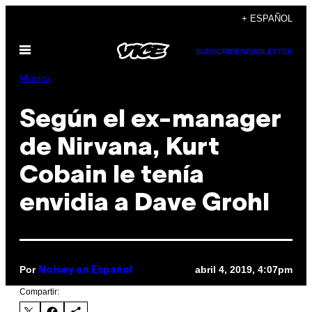
Saltar
+ ESPAÑOL
al
Abrir
contenido
SUBSCRIBE
NEWSLETTER
Menú
Música
Según el ex-manager
de Nirvana, Kurt
Cobain le tenía
envidia a Dave Grohl
Por
abril 4, 2019, 4:07pm
Noisey en Español
Compartir: