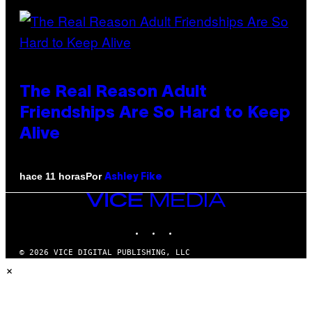
The Real Reason Adult
Friendships Are So Hard to Keep
Alive
Por
hace 11 horas
Ashley Fike
VICE
MEDIA
INSTAGRAM
TIKTOK
YOUTUBE
© 2026 VICE DIGITAL PUBLISHING, LLC
×