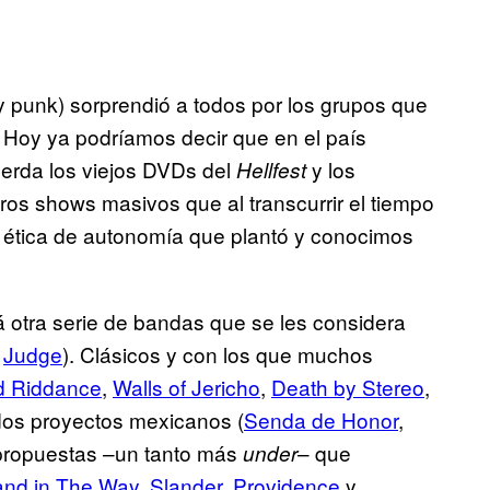
 y punk) sorprendió a todos por los grupos que
. Hoy ya podríamos decir que en el país
erda los viejos DVDs del
y los
Hellfest
otros shows masivos que al transcurrir el tiempo
a ética de autonomía que plantó y conocimos
rá otra serie de bandas que se les considera
,
Judge
). Clásicos y con los que muchos
 Riddance
,
Walls of Jericho
,
Death by Stereo
,
lidos proyectos mexicanos (
Senda de Honor
,
 propuestas –un tanto más
– que
under
and in The Way
,
Slander
,
Providence
y