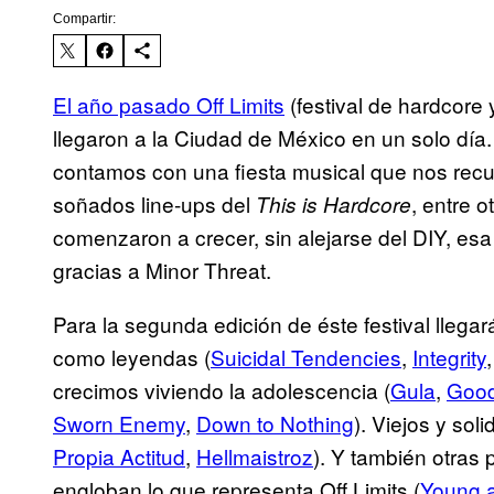
Compartir:
El año pasado Off Limits
(festival de hardcore
llegaron a la Ciudad de México en un solo día
contamos con una fiesta musical que nos recu
soñados line-ups del
, entre 
This is Hardcore
comenzaron a crecer, sin alejarse del DIY, es
gracias a Minor Threat.
Para la segunda edición de éste festival llega
como leyendas (
Suicidal Tendencies
,
Integrity
crecimos viviendo la adolescencia (
Gula
,
Good
Sworn Enemy
,
Down to Nothing
). Viejos y so
Propia Actitud
,
Hellmaistroz
). Y también otras
engloban lo que representa Off Limits (
Young 