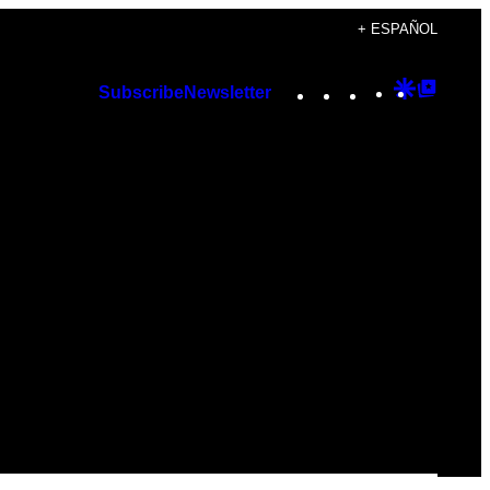
+ ESPAÑOL
Instagram
TikTok
YouTube
Google
Googl
Subscribe
Newsletter
Discover
Top
Posts