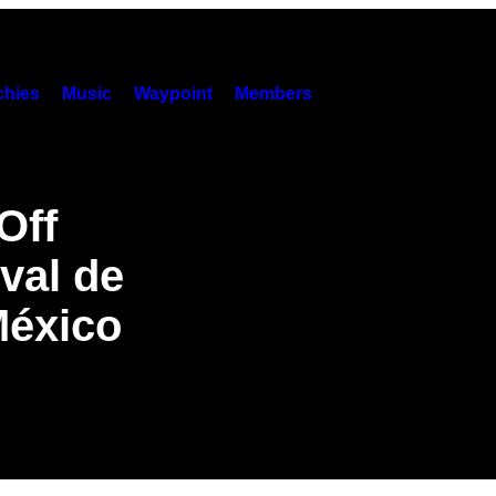
hies
Music
Waypoint
Members
Off
ival de
México