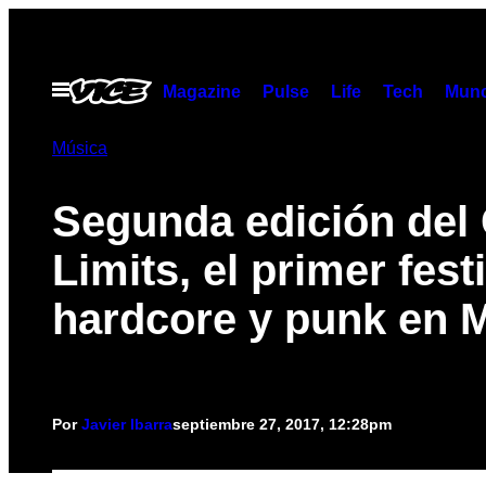
Saltar
al
contenido
Abrir
Magazine
Pulse
Life
Tech
Munc
Menú
Música
Segunda edición del 
Limits, el primer fest
hardcore y punk en 
Por
Javier Ibarra
septiembre 27, 2017, 12:28pm