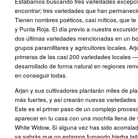
Estábamos buscando tres variedades excepcio
encontrar; tres variedades que han permanec
Tienen nombres poéticos, casi míticos, que t
y Punta Roja. El día previo a nuestra excursió
dos últimas variedades mencionadas en un bo
grupos paramilitares y agricultores locales. Ar
primeras de las casi 200 variedades locales 
desarrollado de forma natural en regiones r
en conseguir todas.
Arjan y sus cultivadores plantarán miles de plan
más fuertes, y así crearán nuevas variedades
Este es el primer paso de un complejo proces
aparecer en tu casa con una mochila llena d
White Widow. Si alguna vez has sido acorralad
ya sabrás que no estamos fumando hierba taila