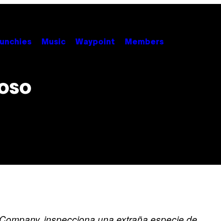
unchies
Music
Waypoint
Members
loso
 Company, inspecciona una extraña especie de