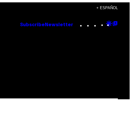
+ ESPAÑOL
Instagram
TikTok
YouTube
Google
Goog
Subscribe
Newsletter
Discove
Top
Posts