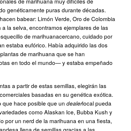
nales de marihuana muy difíciles de
ido genéticamente puras durante décadas.
e hacen babear: Limón Verde, Oro de Colombia
n a la selva, encontramos ejemplares de las
squecillo de marihuanacercano, cuidado por
jan estaba eufórico. Había adquirido las dos
—plantas de marihuana que se han
emotas en todo el mundo— y estaba empeñado
tas a partir de estas semillas, elegirán las
 comerciales basadas en su genética exótica.
o que hace posible que un
local pueda
dealer
e variedades como Alaskan Ice, Bubba Kush y
o por un nerd de la marihuana en una fiesta,
ndesa llena de semillas gracias a las