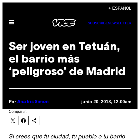
Saltar
+ ESPAÑOL
al
Abrir
contenido
SUBSCRIBE
NEWSLETTER
Menú
Ser joven en Tetuán,
el barrio más
‘peligroso’ de Madrid
Por
junio 20, 2018, 12:00am
Ana Iris Simón
Compartir:
Si crees que tu ciudad, tu pueblo o tu barrio