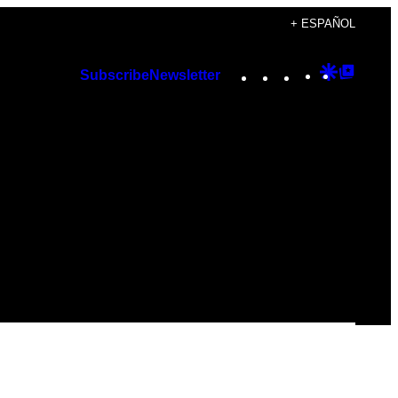
+ ESPAÑOL
Instagram
TikTok
YouTube
Google
Googl
Subscribe
Newsletter
Discover
Top
Posts