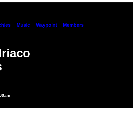
hies
Music
Waypoint
Members
riaco
s
:00am