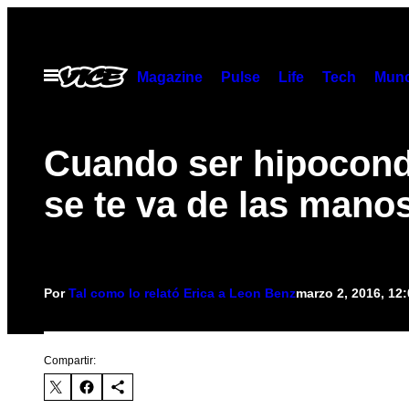
Saltar
al
contenido
Abrir
Magazine
Pulse
Life
Tech
Munc
Menú
Cuando ser hipocond
se te va de las mano
Por
Tal como lo relató Erica a Leon Benz
marzo 2, 2016, 12
Compartir: