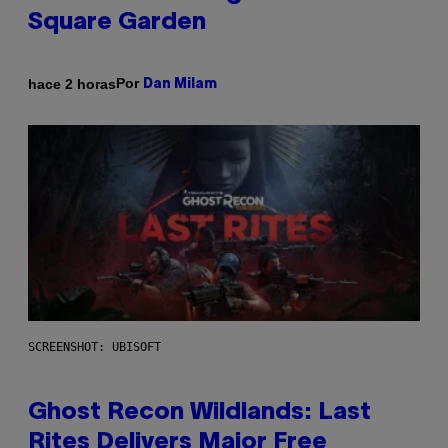
Square Garden
Por
hace 2 horas
Dan Milam
SCREENSHOT: UBISOFT
Ghost Recon Wildlands: Last
Rites Delivers Major Free