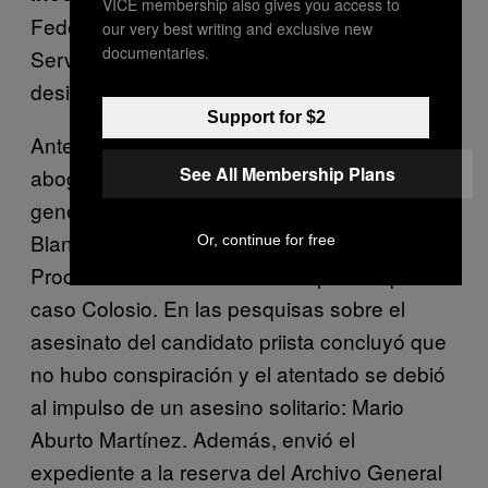
VICE membership also gives you access to
Federal de Remuneraciones de los
our very best writing and exclusive new
documentaries.
Servidores Públicos. En la CNDH fue
designado de 2014 a 2019.
Support for $2
Antes, se había desempeñado como
See All Membership Plans
abogado general de la UNAM, visitador
general de la CNDH en el caso Aguas
Blancas y Subprocurador Especial de la
Or, continue for free
Procuraduría General de la República para el
caso Colosio. En las pesquisas sobre el
asesinato del candidato priista concluyó que
no hubo conspiración y el atentado se debió
al impulso de un asesino solitario: Mario
Aburto Martínez. Además, envió el
expediente a la reserva del Archivo General