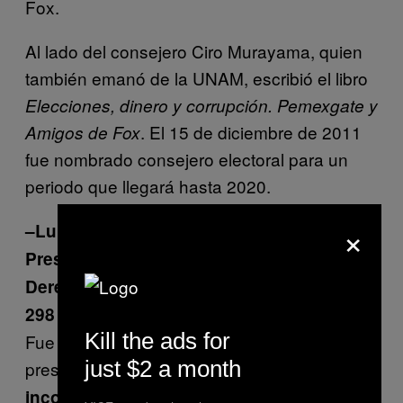
Fox.
Al lado del consejero Ciro Murayama, quien
también emanó de la UNAM, escribió el libro
Elecciones, dinero y corrupción. Pemexgate y
. El 15 de diciembre de 2011
Amigos de Fox
fue nombrado consejero electoral para un
periodo que llegará hasta 2020.
×
–Luis Raúl González Pérez
Presidente de la Comisión Nacional de los
Derechos Humanos
298 mil 426 al mes
Kill the ads for
Fue uno de los servidores públicos que
just $2 a month
presentó ante la SCJN una
acción de
en contra de la Ley
inconstitucionalidad