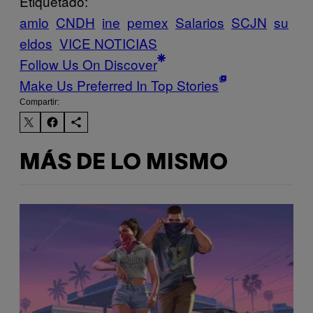
Etiquetado:
amlo
CNDH
ine
pemex
Salarios
SCJN
su
eldos
VICE NOTICIAS
Follow Us On Discover
Make Us Preferred In Top Stories
Compartir:
MÁS DE LO MISMO