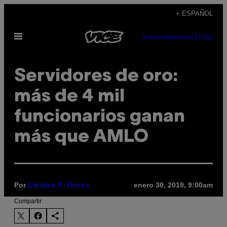
Saltar
+ ESPAÑOL
al
Abrir
contenido
SUBSCRIBE
NEWSLETTER
Menú
Servidores de oro:
más de 4 mil
funcionarios ganan
más que AMLO
Por
enero 30, 2019, 9:00am
Linaloe R. Flores
Compartir: