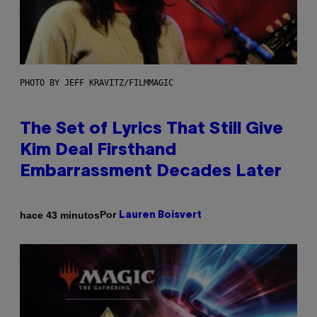
PHOTO BY JEFF KRAVITZ/FILMMAGIC
The Set of Lyrics That Still Give
Kim Deal Firsthand
Embarrassment Decades Later
Por
hace 43 minutos
Lauren Boisvert