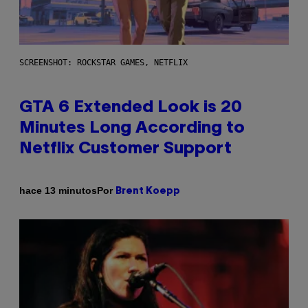
SCREENSHOT: ROCKSTAR GAMES, NETFLIX
GTA 6 Extended Look is 20
Minutes Long According to
Netflix Customer Support
Por
hace 13 minutos
Brent Koepp