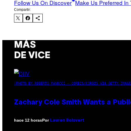
Follow Us On Discover
Make Us Preferred In 
Compartir:
MÁS
DE VICE
(PHOTO BY ROBERTO PANUCCI – CORBIS/CORBIS VIA GETTY IMAGE
Zachary Cole Smith Wants a Publi
Por
hace 12 horas
Lauren Boisvert