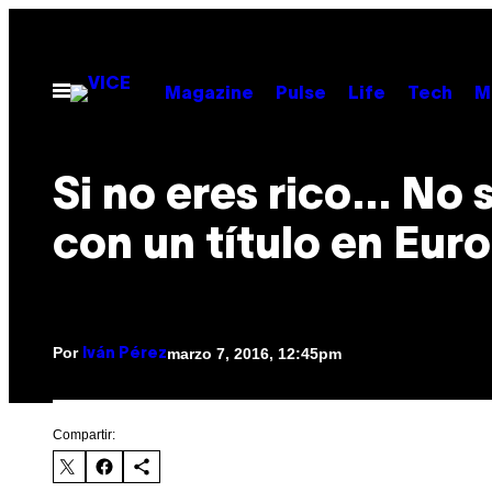
Saltar
al
contenido
Abrir
Magazine
Pulse
Life
Tech
M
Menú
Si no eres rico… No 
con un título en Eur
Por
marzo 7, 2016, 12:45pm
Iván Pérez
Compartir: