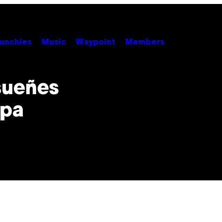
unchies
Music
Waypoint
Members
sueñes
opa