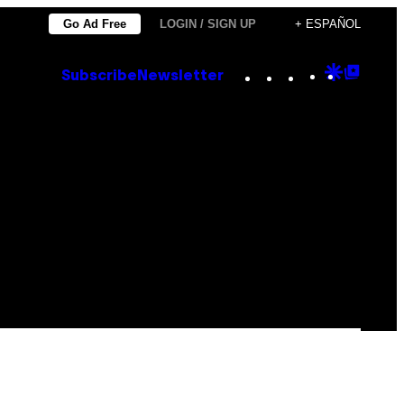
Go Ad Free
LOGIN / SIGN UP
+ ESPAÑOL
Instagram
TikTok
YouTube
Google
Goog
Subscribe
Newsletter
Discove
Top
Posts