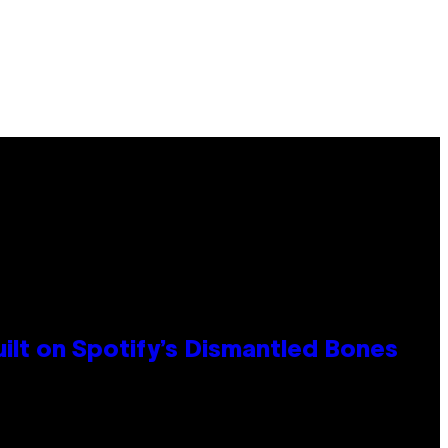
ilt on Spotify’s Dismantled Bones