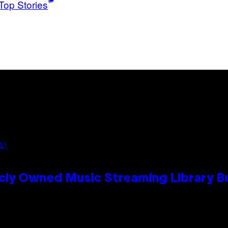
Top Stories
S)
cly Owned Music Streaming Library Bu