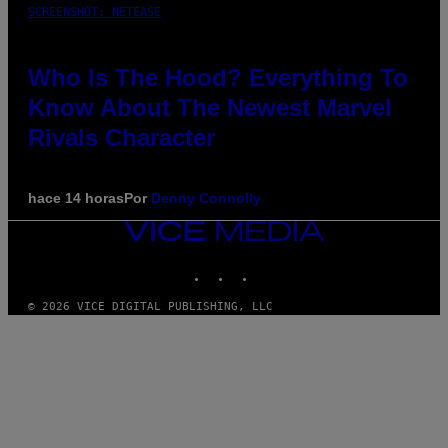
SCREENSHOT: NETEASE
Who Is The Hood? Everything To
Know About The Newest Marvel
Rivals Character
hace 14 horas
Por
Denny Connolly
VICE
MEDIA
INSTAGRAM
TIKTOK
YOUTUBE
© 2026 VICE DIGITAL PUBLISHING, LLC