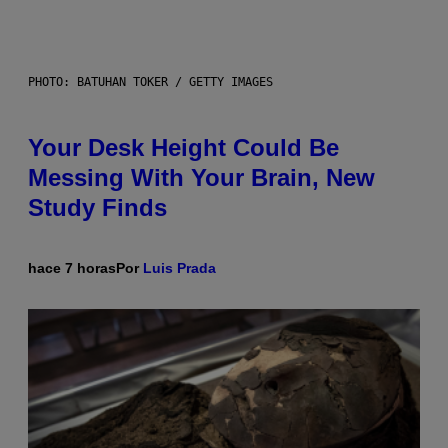
PHOTO: BATUHAN TOKER / GETTY IMAGES
Your Desk Height Could Be
Messing With Your Brain, New
Study Finds
hace 7 horas
Por
Luis Prada