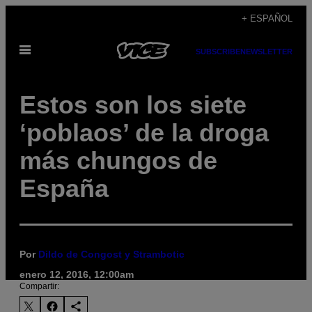
Saltar
+ ESPAÑOL
al
Abrir
contenido
SUBSCRIBE
NEWSLETTER
Menú
Estos son los siete
‘poblaos’ de la droga
más chungos de
España
Por
Dildo de Congost y Strambotic
enero 12, 2016, 12:00am
Compartir: