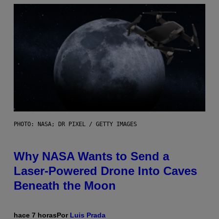
PHOTO: NASA; DR PIXEL / GETTY IMAGES
Why NASA Wants to Send a
Laser-Powered Drone Into Caves
Beneath the Moon
hace 7 horas
Por
Luis Prada