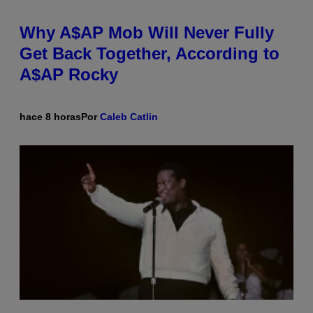
Why A$AP Mob Will Never Fully
Get Back Together, According to
A$AP Rocky
hace 8 horas
Por
Caleb Catlin