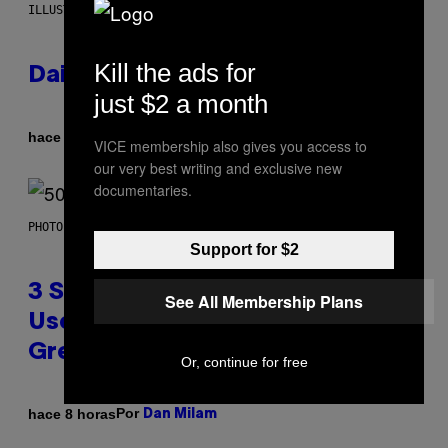
ILLUSTRATION BY REESA.
Kill the ads for
Daily Horoscope: August 7, 2026
just $2 a month
Por
hace 3 horas
Ashley Fike
VICE membership also gives you access to
our very best writing and exclusive new
documentaries.
PHOTO BY GREGORY BOJORQUEZ/GETTY IMAGES
Support for $2
3 Songs That Were Commonly
See All Membership Plans
Used As a Ringtone or Voicemail
Greeting in the 2000s
Or, continue for free
Por
hace 8 horas
Dan Milam