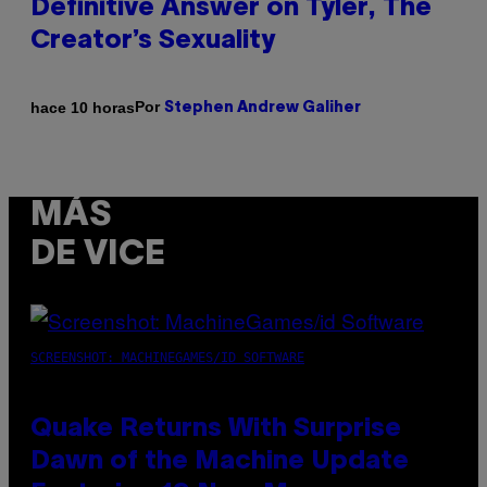
Definitive Answer on Tyler, The
Creator’s Sexuality
Por
hace 10 horas
Stephen Andrew Galiher
MÁS
DE VICE
SCREENSHOT: MACHINEGAMES/ID SOFTWARE
Quake Returns With Surprise
Dawn of the Machine Update