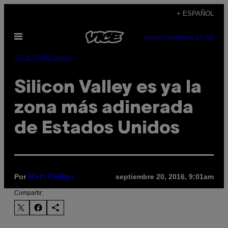
Saltar
+ ESPAÑOL
al
Abrir
contenido
SUBSCRIBE
NEWSLETTER
Menú
VICE World News
Silicon Valley es ya la
zona más adinerada
de Estados Unidos
Por
septiembre 20, 2016, 9:01am
Matt Phillips
Compartir: