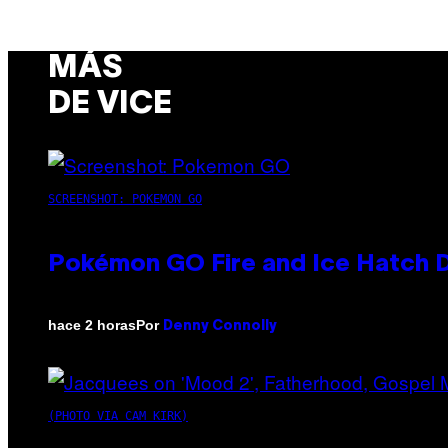
MÁS
DE VICE
SCREENSHOT: POKEMON GO
Pokémon GO Fire and Ice Hatch D
Por
hace 2 horas
Denny Connolly
(PHOTO VIA CAM KIRK)