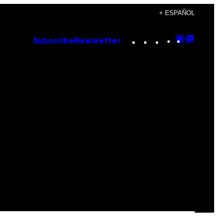
+ ESPAÑOL
Instagram
TikTok
YouTube
Google
Goog
Subscribe
Newsletter
Discove
Top
Posts