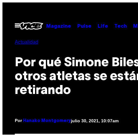
Saltar
al
contenido
Abrir
Magazine
Pulse
Life
Tech
M
Menú
Actualidad
Por qué Simone Biles
otros atletas se está
retirando
Por
julio 30, 2021, 10:07am
Hanako Montgomery