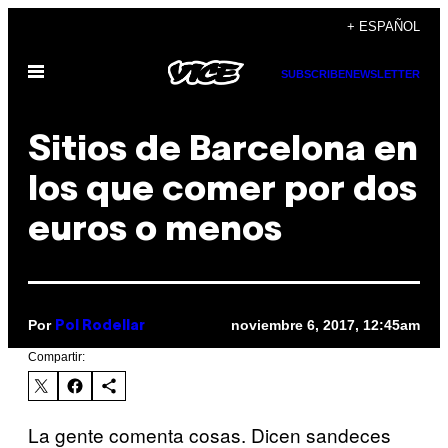
Saltar
+ ESPAÑOL
al
Abrir
contenido
SUBSCRIBE
NEWSLETTER
Menú
Sitios de Barcelona en
los que comer por dos
euros o menos
Por
noviembre 6, 2017, 12:45am
Pol Rodellar
Compartir:
La gente comenta cosas. Dicen sandeces