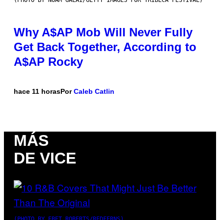
(PHOTO BY NOAM GALAI/GETTY IMAGES FOR TRIBECA FESTIVAL)
Why A$AP Mob Will Never Fully
Get Back Together, According to
A$AP Rocky
hace 11 horas
Por
Caleb Catlin
MÁS
DE VICE
(PHOTO BY EBET ROBERTS/REDFERNS)