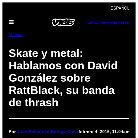
Saltar
+ ESPAÑOL
al
Abrir
contenido
SUBSCRIBE
NEWSLETTER
Menú
Música
Skate y metal:
Hablamos con David
González sobre
RattBlack, su banda
de thrash
Por
Juan Sebastián Barriga Ossa
febrero 4, 2016, 11:04am