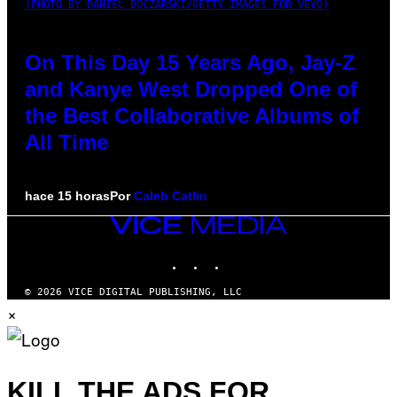
(PHOTO BY DANIEL BOCZARSKI/GETTY IMAGES FOR VEVO)
On This Day 15 Years Ago, Jay-Z
and Kanye West Dropped One of
the Best Collaborative Albums of
All Time
hace 15 horas
Por
Caleb Catlin
VICE
MEDIA
INSTAGRAM
TIKTOK
YOUTUBE
© 2026 VICE DIGITAL PUBLISHING, LLC
×
KILL THE ADS FOR